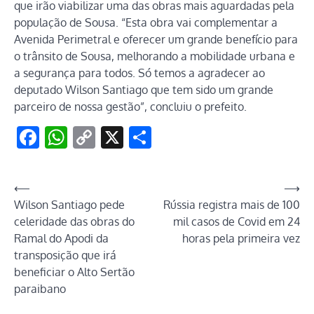
que irão viabilizar uma das obras mais aguardadas pela
população de Sousa. “Esta obra vai complementar a
Avenida Perimetral e oferecer um grande benefício para
o trânsito de Sousa, melhorando a mobilidade urbana e
a segurança para todos. Só temos a agradecer ao
deputado Wilson Santiago que tem sido um grande
parceiro de nossa gestão”, concluiu o prefeito.
Facebook
WhatsApp
Copy
X
Share
Link
Navegação
⟵
⟶
Wilson Santiago pede
Rússia registra mais de 100
de
celeridade das obras do
mil casos de Covid em 24
Post
Ramal do Apodi da
horas pela primeira vez
transposição que irá
beneficiar o Alto Sertão
paraibano