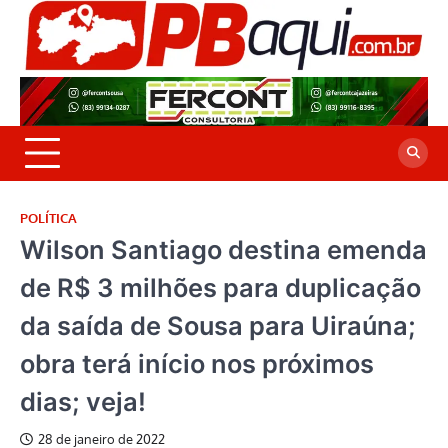
Skip
to
P
Jor
content
co
A
cre
é a
POLÍTICA
Wilson Santiago destina emenda
de R$ 3 milhões para duplicação
da saída de Sousa para Uiraúna;
obra terá início nos próximos
dias; veja!
28 de janeiro de 2022