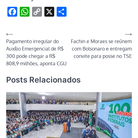
Facebook
WhatsApp
Copy
X
Share
Link
Navegação
⟵
⟶
Pagamento irregular do
Fachin e Moraes se reúnem
de
Auxílio Emergencial de R$
com Bolsonaro e entregam
Post
300 pode chegar a R$
convite para posse no TSE
808,9 milhões, aponta CGU
Posts Relacionados