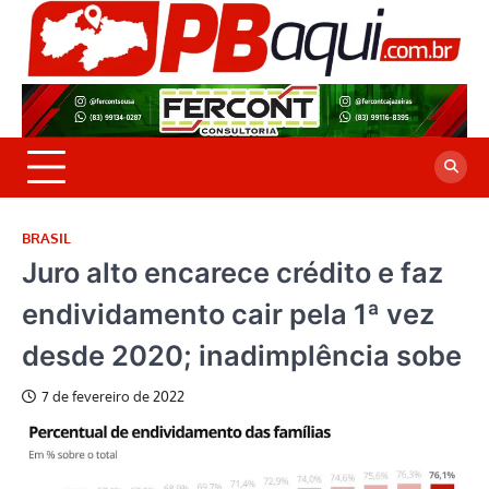
Skip
to
P
Jor
content
co
A
cre
é a
BRASIL
Juro alto encarece crédito e faz
endividamento cair pela 1ª vez
desde 2020; inadimplência sobe
7 de fevereiro de 2022