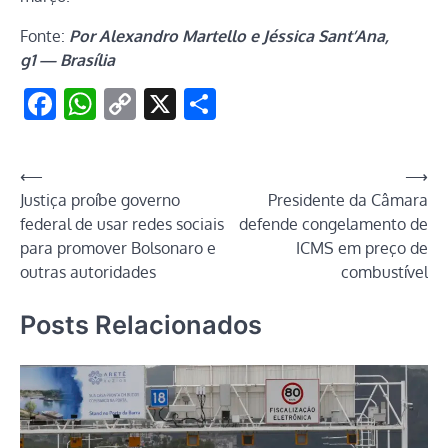
Fonte:
Por Alexandro Martello e Jéssica Sant’Ana,
g1 — Brasília
Facebook
WhatsApp
Copy
X
Share
Link
Navegação
⟵
⟶
Justiça proíbe governo
Presidente da Câmara
de
federal de usar redes sociais
defende congelamento de
Post
para promover Bolsonaro e
ICMS em preço de
outras autoridades
combustível
Posts Relacionados