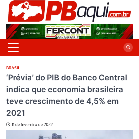
Skip
to
P
Jor
content
co
A
cre
é a
BRASIL
‘Prévia’ do PIB do Banco Central
indica que economia brasileira
teve crescimento de 4,5% em
2021
11 de fevereiro de 2022