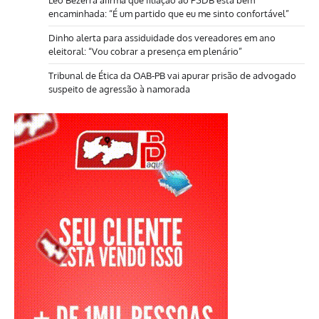
Leo Bezerra afirma que filiação ao PSDB está bem
encaminhada: “É um partido que eu me sinto confortável”
Dinho alerta para assiduidade dos vereadores em ano
eleitoral: “Vou cobrar a presença em plenário”
Tribunal de Ética da OAB-PB vai apurar prisão de advogado
suspeito de agressão à namorada