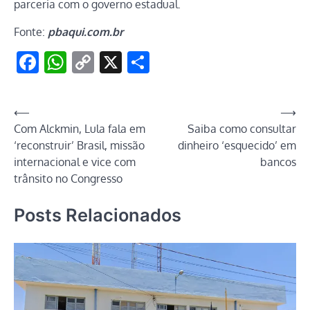
parceria com o governo estadual.
Fonte:
pbaqui.com.br
Facebook
WhatsApp
Copy
X
Share
Link
Navegação
⟵
⟶
Com Alckmin, Lula fala em
Saiba como consultar
de
‘reconstruir’ Brasil, missão
dinheiro ‘esquecido’ em
Post
internacional e vice com
bancos
trânsito no Congresso
Posts Relacionados