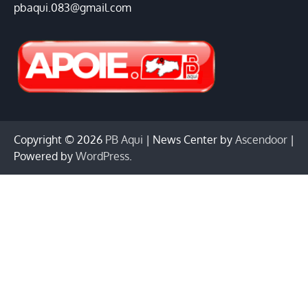
pbaqui.083@gmail.com
Copyright © 2026
PB Aqui
| News Center by
Ascendoor
|
Powered by
WordPress
.