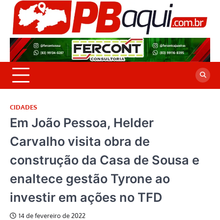
Skip
to
P
Jor
content
co
A
cre
é a
CIDADES
Em João Pessoa, Helder
Carvalho visita obra de
construção da Casa de Sousa e
enaltece gestão Tyrone ao
investir em ações no TFD
14 de fevereiro de 2022