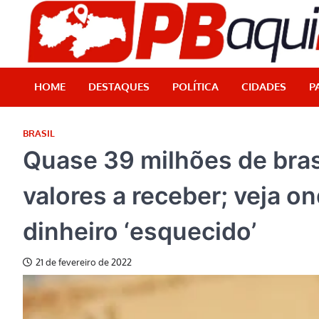
Skip
to
content
HOME
DESTAQUES
POLÍTICA
CIDADES
P
BRASIL
Quase 39 milhões de bras
valores a receber; veja o
dinheiro ‘esquecido’
21 de fevereiro de 2022