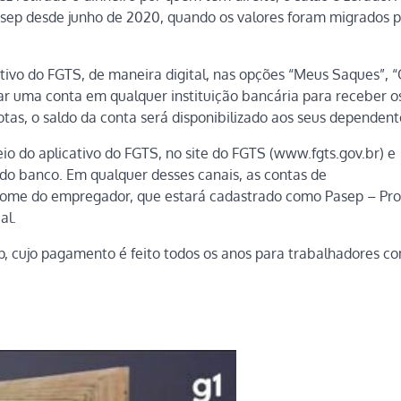
sep desde junho de 2020, quando os valores foram migrados p
ativo do FGTS, de maneira digital, nas opções “Meus Saques”, 
car uma conta em qualquer instituição bancária para receber os
tas, o saldo da conta será disponibilizado aos seus dependent
eio do aplicativo do FGTS, no site do FGTS (www.fgts.gov.br) e
s do banco. Em qualquer desses canais, as contas de
o nome do empregador, que estará cadastrado como Pasep – P
al.
p, cujo pagamento é feito todos os anos para trabalhadores c