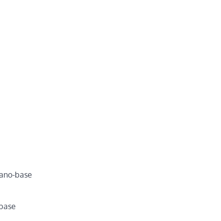
 ano-base
-base