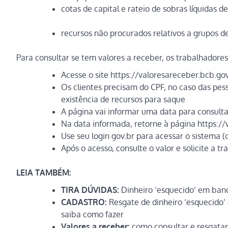
cotas de capital e rateio de sobras líquidas d
recursos não procurados relativos a grupos d
Para consultar se tem valores a receber, os trabalhadore
Acesse o site https://valoresareceber.bcb.gov
Os clientes precisam do CPF, no caso das pess
existência de recursos para saque
A página vai informar uma data para consultar
Na data informada, retorne à página https://
Use seu login gov.br para acessar o sistema (
Após o acesso, consulte o valor e solicite a tr
LEIA TAMBÉM:
TIRA DÚVIDAS:
Dinheiro ‘esquecido’ em banc
CADASTRO:
Resgate de dinheiro ‘esquecido’ 
saiba como fazer
Valores a receber:
como consultar e resgatar 