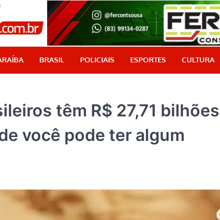
PB Aqui
Jornalismo com credibilidade, é aqui!
ARAÍBA
BRASIL
POLICIAIS
ESPORTES
CULTURA
ileiros têm R$ 27,71 bilhõe
nde você pode ter algum