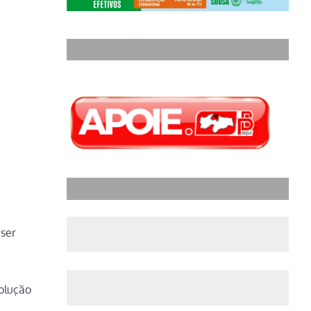
 ser
volução