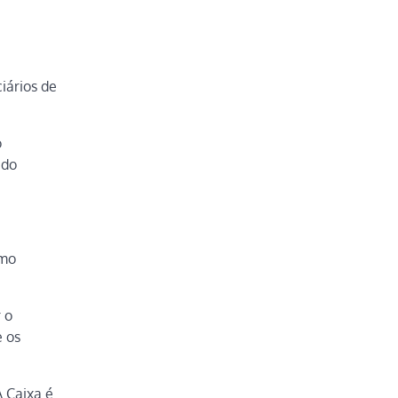
iários de
o
 do
omo
 o
e os
A Caixa é