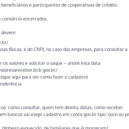
e beneficiários e participantes de cooperativas de crédito;
e consórcio encerrados.
s devem:
.br/
oas físicas, e do CNPJ, no caso das empresas, para consultar a
 os valores e solicitar o saque – anote esta data
valoresareceber.bcb.gov.br/
clique aqui para ver como fazer o cadastro)
ansferência
os: como consultar, quem tem direito, datas, como receber
em bancos vai exigir cadastro em conta gov.br tipo ‘ouro ou pr
‘dinheiro esquecido’ de familiares que já morreram?