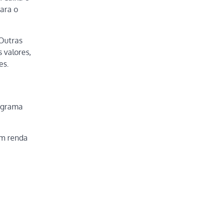
ara o
“Outras
 valores,
es.
rograma
om renda