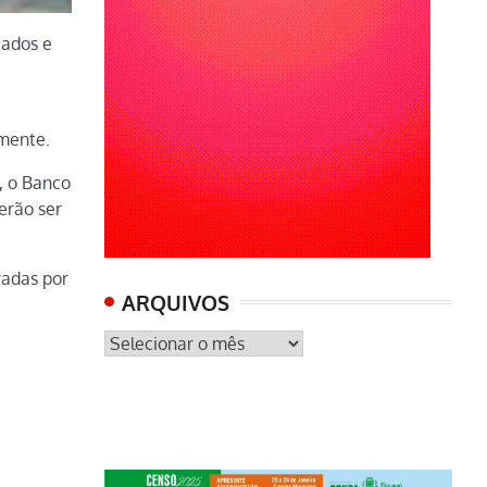
cados e
amente.
o, o Banco
erão ser
radas por
ARQUIVOS
ARQUIVOS