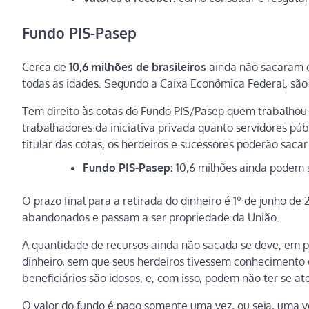
Fundo PIS-Pasep
Cerca de
10,6 milhões de brasileiros
ainda não sacaram o
todas as idades. Segundo a Caixa Econômica Federal, sã
Tem direito às cotas do Fundo PIS/Pasep quem trabalhou c
trabalhadores da iniciativa privada quanto servidores púb
titular das cotas, os herdeiros e sucessores poderão sacar
Fundo PIS-Pasep:
10,6 milhões ainda podem s
O prazo final para a retirada do dinheiro é 1º de junho d
abandonados e passam a ser propriedade da União.
A quantidade de recursos ainda não sacada se deve, em par
dinheiro, sem que seus herdeiros tivessem conhecimento d
beneficiários são idosos, e, com isso, podem não ter se at
O valor do fundo é pago somente uma vez, ou seja, uma vez