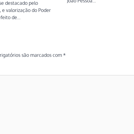
João Pessoa…
se destacado pelo
 e valorização do Poder
efeito de…
igatórios são marcados com
*