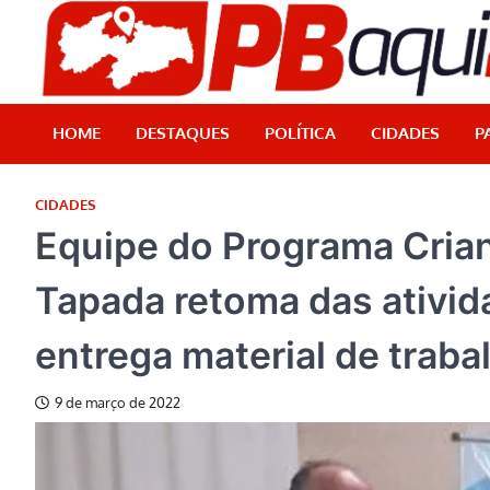
Skip
to
content
HOME
DESTAQUES
POLÍTICA
CIDADES
P
CIDADES
Equipe do Programa Crian
Tapada retoma das ativida
entrega material de traba
9 de março de 2022