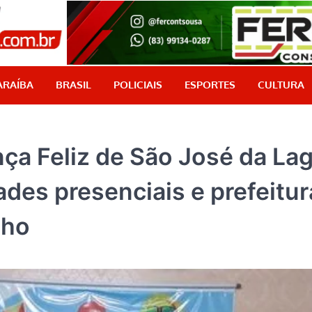
PB Aqui
Jornalismo com credibilidade, é aqui!
ARAÍBA
BRASIL
POLICIAIS
ESPORTES
CULTURA
ça Feliz de São José da La
des presenciais e prefeitur
lho