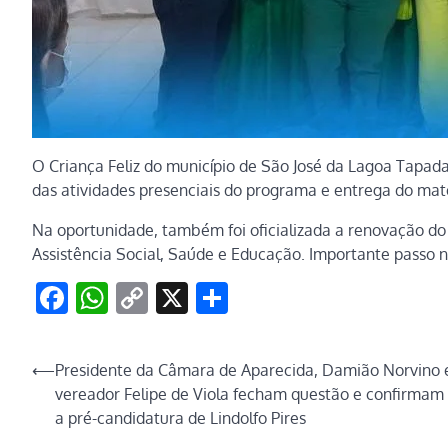
O Criança Feliz do município de São José da Lagoa Tapad
das atividades presenciais do programa e entrega do mate
Na oportunidade, também foi oficializada a renovação do
Assistência Social, Saúde e Educação. Importante passo na
Facebook
WhatsApp
Copy
X
Share
Link
Navegação
⟵
Presidente da Câmara de Aparecida, Damião Norvino 
vereador Felipe de Viola fecham questão e confirmam
de
a pré-candidatura de Lindolfo Pires
Post