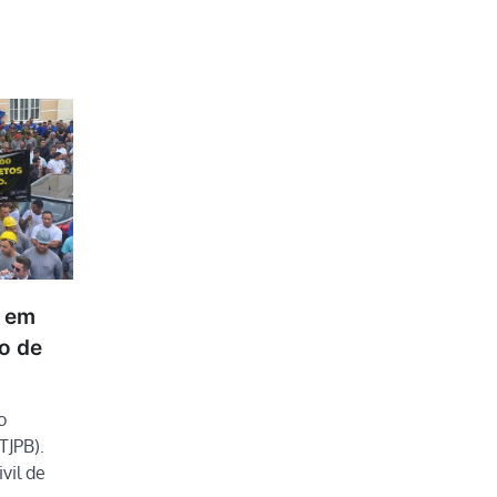
m em
co de
o
TJPB).
vil de