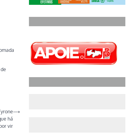
etomada
 de
Tyrone
⟶
que há
or vir