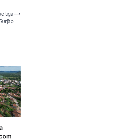
e liga
⟶
Gurjão
a
 com