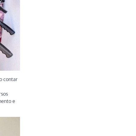
o contar
rsos
mento e