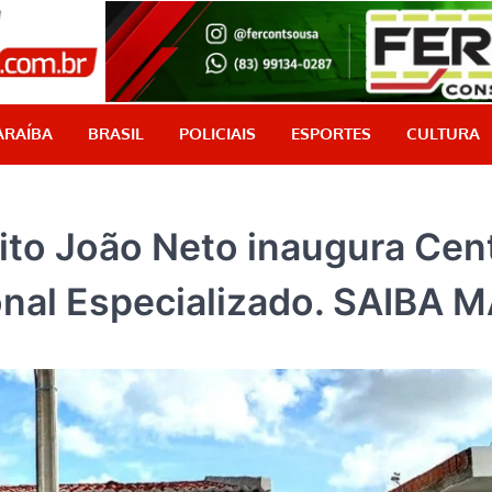
PB Aqui
Jornalismo com credibilidade, é aqui!
ARAÍBA
BRASIL
POLICIAIS
ESPORTES
CULTURA
to João Neto inaugura Cen
nal Especializado. SAIBA M