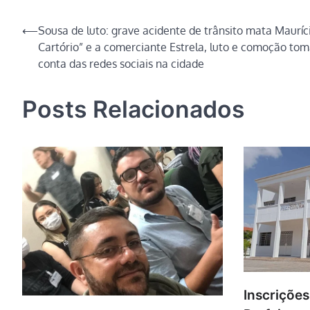
Link
Navegação
⟵
Sousa de luto: grave acidente de trânsito mata Mauríc
Cartório” e a comerciante Estrela, luto e comoção to
de
conta das redes sociais na cidade
Post
Posts Relacionados
Inscriçõe