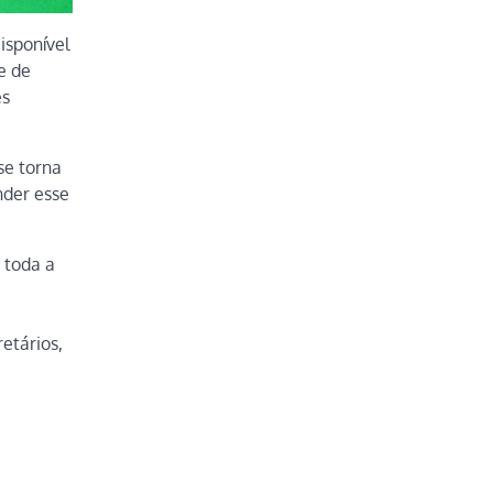
isponível
e de
es
se torna
nder esse
 toda a
etários,