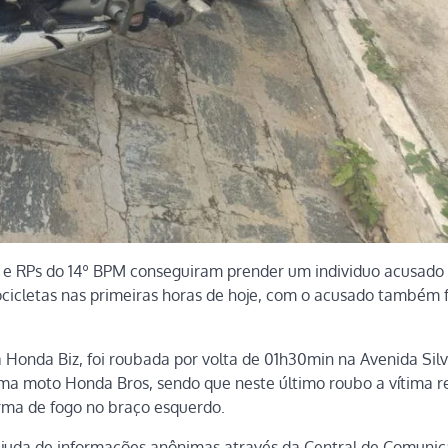
ca e RPs do 14º BPM conseguiram prender um individuo acusado 
cletas nas primeiras horas de hoje, com o acusado também f
 Honda Biz, foi roubada por volta de 01h30min na Avenida Silv
ma moto Honda Bros, sendo que neste último roubo a vítima r
arma de fogo no braço esquerdo.
 ajuda de informações anônimas através da Central de Comuni