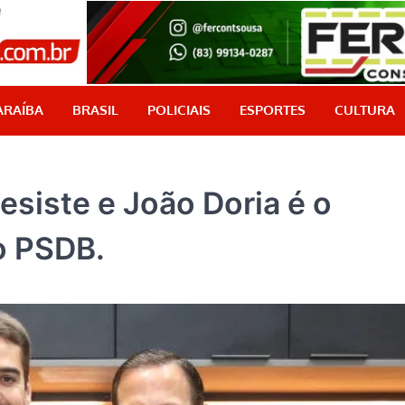
PB Aqui
Jornalismo com credibilidade, é aqui!
ARAÍBA
BRASIL
POLICIAIS
ESPORTES
CULTURA
esiste e João Doria é o
o PSDB.