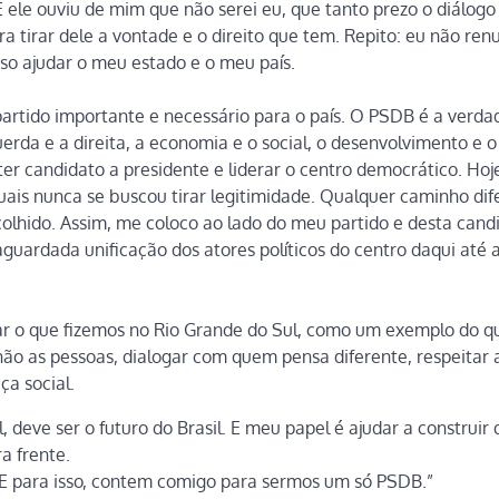
 E ele ouviu de mim que não serei eu, que tanto prezo o diálogo
a tirar dele a vontade e o direito que tem. Repito: eu não renu
so ajudar o meu estado e o meu país.
artido importante e necessário para o país. O PSDB é a verda
rda e a direita, a economia e o social, o desenvolvimento e o
er candidato a presidente e liderar o centro democrático. Hoj
quais nunca se buscou tirar legitimidade. Qualquer caminho dif
lhido. Assim, me coloco ao lado do meu partido e desta cand
uardada unificação dos atores políticos do centro daqui até a
ar o que fizemos no Rio Grande do Sul, como um exemplo do q
e não as pessoas, dialogar com quem pensa diferente, respeitar 
ça social.
 deve ser o futuro do Brasil. E meu papel é ajudar a construir 
a frente.
 E para isso, contem comigo para sermos um só PSDB.”