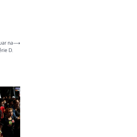
uar na
⟶
érie D.