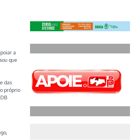
poiar a
isou que
 e das
o próprio
PSDB
igo,