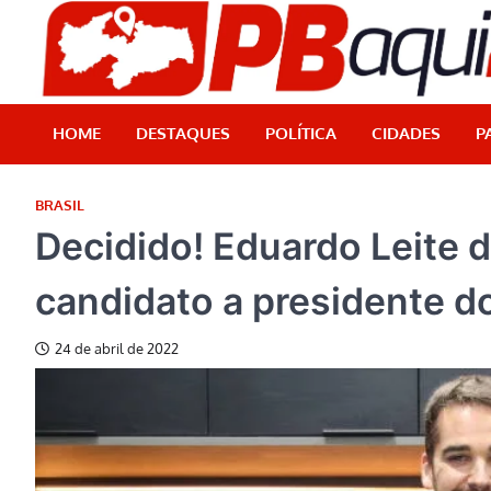
Skip
to
content
HOME
DESTAQUES
POLÍTICA
CIDADES
P
BRASIL
Decidido! Eduardo Leite d
candidato a presidente d
24 de abril de 2022