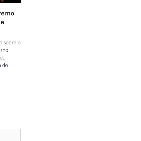
verno
de
o sobre o
erno
 do
o do…