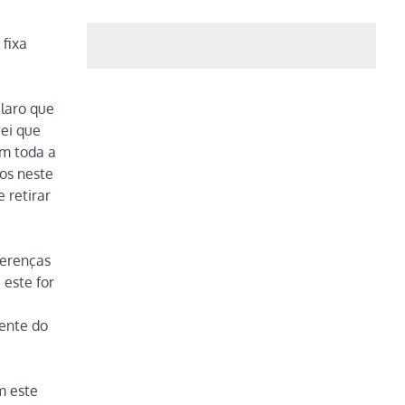
 fixa
claro que
uei que
om toda a
os neste
 retirar
ferenças
 este for
cente do
m este