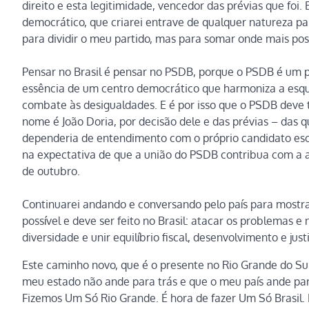
direito e esta legitimidade, vencedor das prévias que foi.
democrático, que criarei entrave de qualquer natureza par
para dividir o meu partido, mas para somar onde mais pos
Pensar no Brasil é pensar no PSDB, porque o PSDB é um p
essência de um centro democrático que harmoniza a esque
combate às desigualdades. E é por isso que o PSDB deve t
nome é João Doria, por decisão dele e das prévias – das 
dependeria de entendimento com o próprio candidato esco
na expectativa de que a união do PSDB contribua com a ag
de outubro.
Continuarei andando e conversando pelo país para mostr
possível e deve ser feito no Brasil: atacar os problemas 
diversidade e unir equilíbrio fiscal, desenvolvimento e justi
Este caminho novo, que é o presente no Rio Grande do Sul,
meu estado não ande para trás e que o meu país ande par
Fizemos Um Só Rio Grande. É hora de fazer Um Só Brasil.