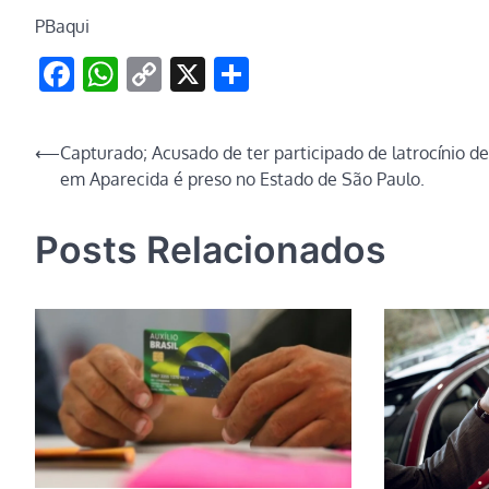
PBaqui
Facebook
WhatsApp
Copy
X
Share
Link
Navegação
⟵
Capturado; Acusado de ter participado de latrocínio d
em Aparecida é preso no Estado de São Paulo.
de
Post
Posts Relacionados