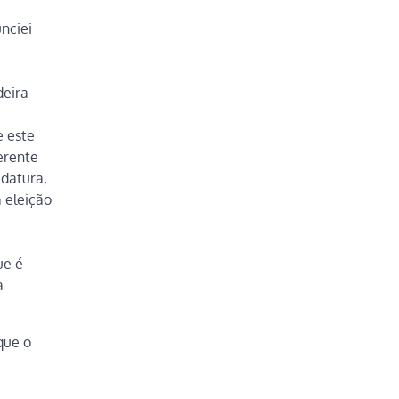
nciei
deira
e este
erente
idatura,
 eleição
ue é
a
que o