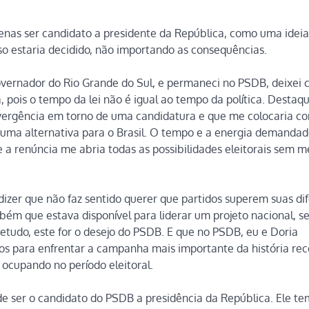
enas ser candidato a presidente da República, como uma ideia
sso estaria decidido, não importando as consequências.
overnador do Rio Grande do Sul, e permaneci no PSDB, deixei 
, pois o tempo da lei não é igual ao tempo da política. Destaq
nvergência em torno de uma candidatura e que me colocaria c
e uma alternativa para o Brasil. O tempo e a energia demandad
 a renúncia me abria todas as possibilidades eleitorais sem me
 dizer que não faz sentido querer que partidos superem suas di
ém que estava disponível para liderar um projeto nacional, se
retudo, este for o desejo do PSDB. E que no PSDB, eu e Doria
os para enfrentar a campanha mais importante da história re
ocupando no período eleitoral.
e ser o candidato do PSDB a presidência da República. Ele te