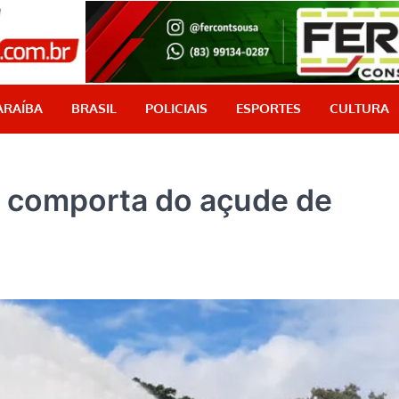
PB Aqui
Jornalismo com credibilidade, é aqui!
ARAÍBA
BRASIL
POLICIAIS
ESPORTES
CULTURA
 comporta do açude de