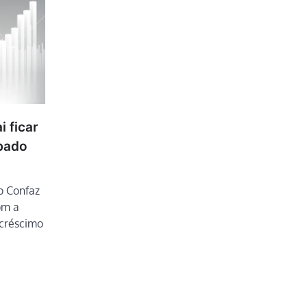
 ficar
ábado
o Confaz
om a
acréscimo