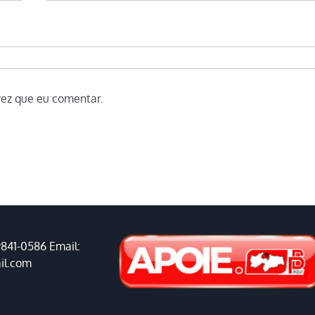
vez que eu comentar.
9841-0586 Email:
il.com