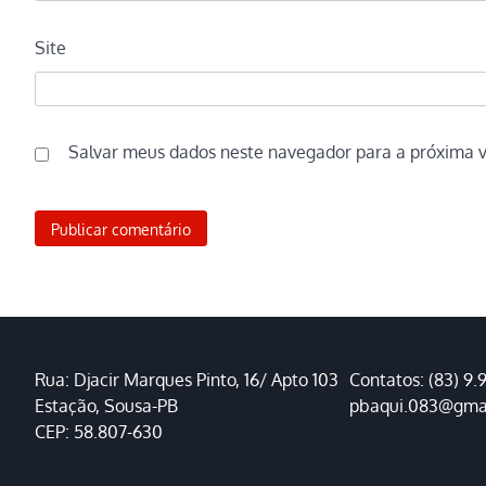
Site
Salvar meus dados neste navegador para a próxima 
Rua: Djacir Marques Pinto, 16/ Apto 103
Contatos: (83) 9.
Estação, Sousa-PB
pbaqui.083@gma
CEP: 58.807-630