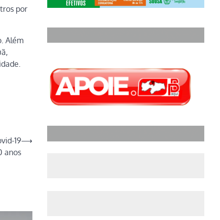
tros por
o. Além
uã,
idade.
ovid-19
⟶
0 anos