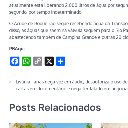
atualmente está liberando 2.000 litros de água por segun
segundo, por tempo indeterminado.
O Açude de Boqueirão segue recebendo água da Transposiç
disso, as águas que saem na válvula seguem para o Rio P
abastecendo também de Campina Grande e outras 20 cid
PBAqui
Facebook
WhatsApp
Copy
X
Share
Link
Navegação
⟵
Livânia Farias nega voz em áudio, desautoriza o uso de
cartas em documentário e nega ter falado em negoci
de
Post
Posts Relacionados