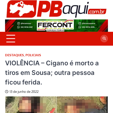
Skip
to
P
Jor
content
co
A
cre
é a
DESTAQUES
,
POLICIAIS
VIOLÊNCIA – Cigano é morto a
tiros em Sousa; outra pessoa
ficou ferida.
13 de junho de 2022