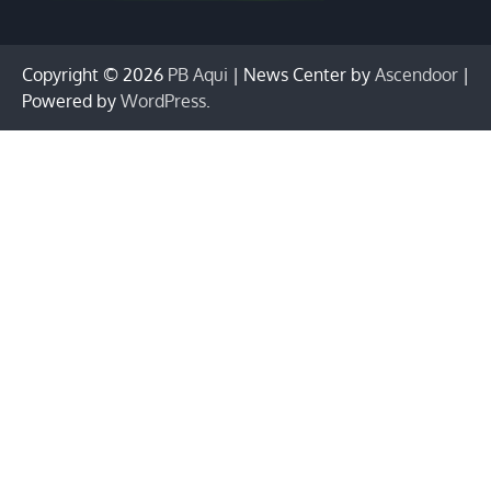
Copyright © 2026
PB Aqui
| News Center by
Ascendoor
|
Powered by
WordPress
.