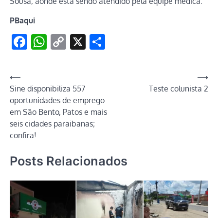
Sousa, aonde está sendo atendido pela equipe médica.
PBaqui
Facebook
WhatsApp
Copy
X
Share
Link
Navegação
⟵
⟶
Sine disponibiliza 557
Teste colunista 2
de
oportunidades de emprego
Post
em São Bento, Patos e mais
seis cidades paraibanas;
confira!
Posts Relacionados