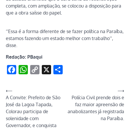
completa, com ampliação, se colocou a disposição para
que a obra saísse do papel.
‘’Essa é a forma diferente de se fazer política na Paraíba,
estamos fazendo um estado melhor com trabalho’’,
disse.
Redação: PBaqui
Facebook
WhatsApp
Copy
X
Share
Link
Navegação
⟵
⟶
A Convite: Prefeito de São
Polícia Civil prende dois e
de
José da Lagoa Tapada,
faz maior apreensão de
Post
Colorau participa de
anabolizantes já registrada
solenidade com
na Paraíba.
Governador, e conquista