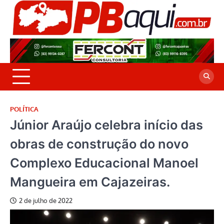
Skip
to
P
Jor
content
co
A
cre
é a
POLÍTICA
Júnior Araújo celebra início das
obras de construção do novo
Complexo Educacional Manoel
Mangueira em Cajazeiras.
2 de julho de 2022