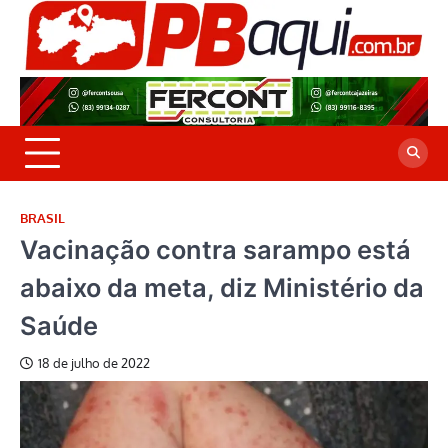
Skip
to
P
Jor
content
co
A
cre
é a
BRASIL
Vacinação contra sarampo está
abaixo da meta, diz Ministério da
Saúde
18 de julho de 2022