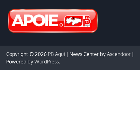
Copyright © 2026
PB Aqui
| News Center by
Ascendoor
|
Powered by
WordPress
.