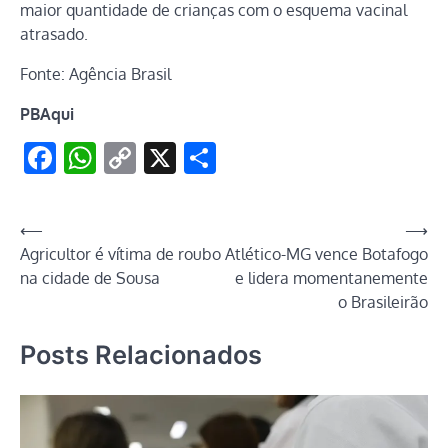
maior quantidade de crianças com o esquema vacinal
atrasado.
Fonte: Agência Brasil
PBAqui
Facebook
WhatsApp
Copy
X
Share
Link
Navegação
⟵
⟶
Agricultor é vítima de roubo
Atlético-MG vence Botafogo
de
na cidade de Sousa
e lidera momentanemente
Post
o Brasileirão
Posts Relacionados