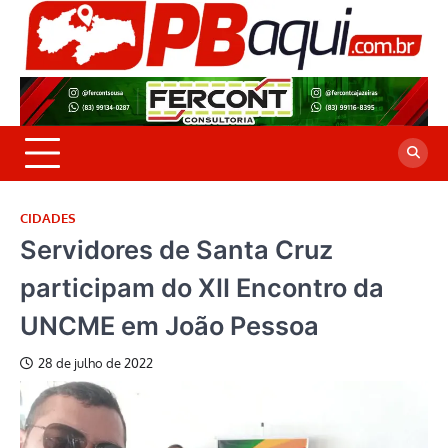
Skip
to
P
Jor
content
co
A
cre
é a
CIDADES
Servidores de Santa Cruz
participam do XII Encontro da
UNCME em João Pessoa
28 de julho de 2022