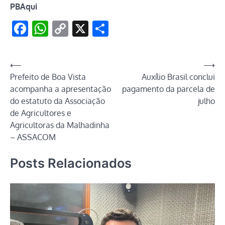
PBAqui
Facebook
WhatsApp
Copy
X
Share
Link
Navegação
⟵
⟶
Prefeito de Boa Vista
Auxílio Brasil conclui
de
acompanha a apresentação
pagamento da parcela de
Post
do estatuto da Associação
julho
de Agricultores e
Agricultoras da Malhadinha
– ASSACOM
Posts Relacionados