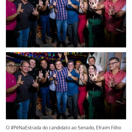
O #PéNaEstrada do candidato ao Senado, Efraim Filho