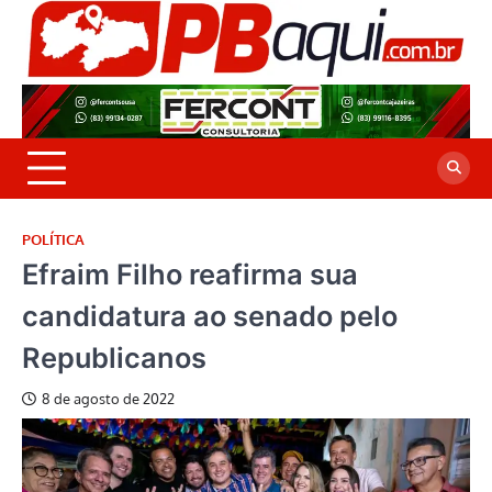
Skip
to
P
Jor
content
co
A
cre
é a
POLÍTICA
Efraim Filho reafirma sua
candidatura ao senado pelo
Republicanos
8 de agosto de 2022