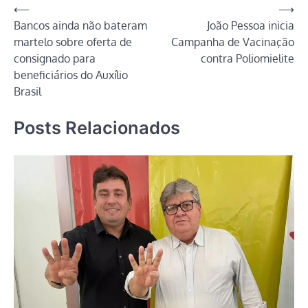
Navegação
⟵
⟶
Bancos ainda não bateram
João Pessoa inicia
de
martelo sobre oferta de
Campanha de Vacinação
Post
consignado para
contra Poliomielite
beneficiários do Auxílio
Brasil
Posts Relacionados