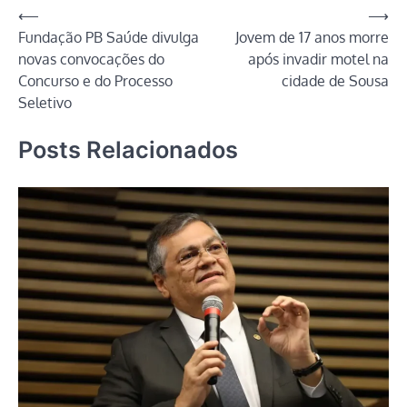
Navegação
⟵
⟶
Fundação PB Saúde divulga
Jovem de 17 anos morre
de
novas convocações do
após invadir motel na
Post
Concurso e do Processo
cidade de Sousa
Seletivo
Posts Relacionados