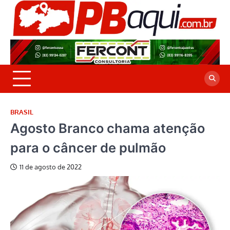
Skip
to
P
Jor
content
co
A
cre
é a
BRASIL
Agosto Branco chama atenção
para o câncer de pulmão
11 de agosto de 2022