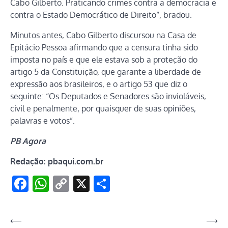
Cabo Gilberto. Praticando crimes contra a democracia e
contra o Estado Democrático de Direito”, bradou.
Minutos antes, Cabo Gilberto discursou na Casa de
Epitácio Pessoa afirmando que a censura tinha sido
imposta no país e que ele estava sob a proteção do
artigo 5 da Constituição, que garante a liberdade de
expressão aos brasileiros, e o artigo 53 que diz o
seguinte: “Os Deputados e Senadores são invioláveis,
civil e penalmente, por quaisquer de suas opiniões,
palavras e votos”.
PB Agora
Redação: pbaqui.com.br
Facebook
WhatsApp
Copy
X
Share
Link
Navegação
⟵
⟶