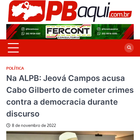
Skip
to
P
Jor
content
co
A
cre
é a
POLÍTICA
Na ALPB: Jeová Campos acusa
Cabo Gilberto de cometer crimes
contra a democracia durante
discurso
8 de novembro de 2022