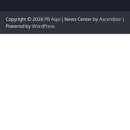
Copyright © 2026
PB Aqui
| News Center by
Ascendoor
|
Powered by
WordPress
.