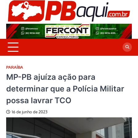
Skip
to
P
Jor
content
co
A
cre
é a
PARAÍBA
MP-PB ajuíza ação para
determinar que a Polícia Militar
possa lavrar TCO
16 de junho de 2023