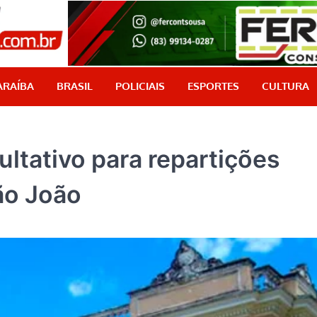
PB Aqui
Jornalismo com credibilidade, é aqui!
ARAÍBA
BRASIL
POLICIAIS
ESPORTES
CULTURA
ltativo para repartições
ão João