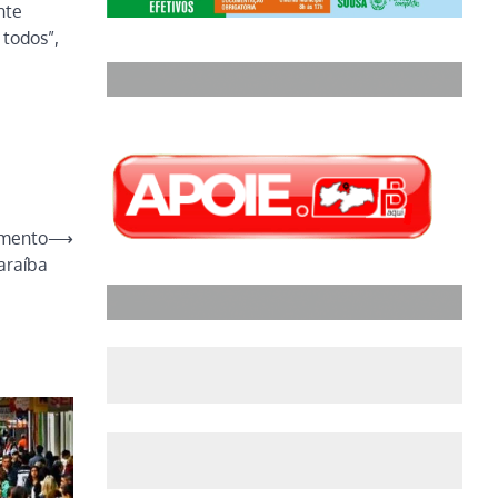
nte
 todos”,
umento
⟶
araíba