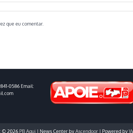
vez que eu comentar.
9841-0586 Email:
il.com
t © 2026
PB Aqui
| News Center by
Ascendoor
| Powered by
W