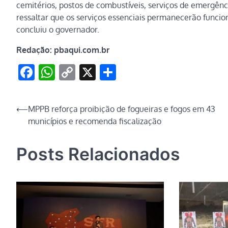
cemitérios, postos de combustíveis, serviços de emergênc
ressaltar que os serviços essenciais permanecerão funci
concluiu o governador.
Redação: pbaqui.com.br
Facebook
WhatsApp
Copy
X
Share
Link
Navegação
⟵
MPPB reforça proibição de fogueiras e fogos em 43
municípios e recomenda fiscalização
de
Post
Posts Relacionados