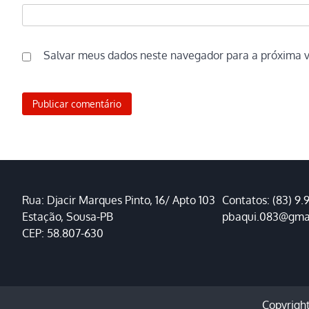
Salvar meus dados neste navegador para a próxima 
Rua: Djacir Marques Pinto, 16/ Apto 103
Contatos: (83) 9.
Estação, Sousa-PB
pbaqui.083@gma
CEP: 58.807-630
Copyrigh