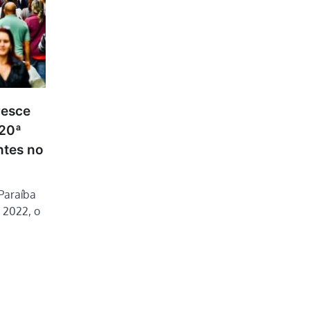
resce
 20ª
ntes no
Paraíba
 2022, o