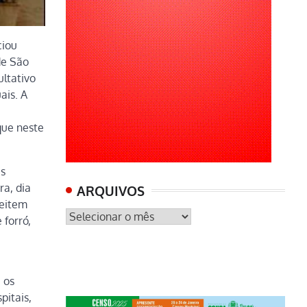
ciou
de São
ultativo
ais. A
que neste
es
ra, dia
ARQUIVOS
veitem
ARQUIVOS
 forró,
 os
pitais,