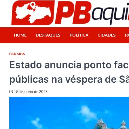
Skip
to
content
HOME
DESTAQUES
POLÍTICA
CIDADES
P
PARAÍBA
Estado anuncia ponto facu
públicas na véspera de S
19 de junho de 2023