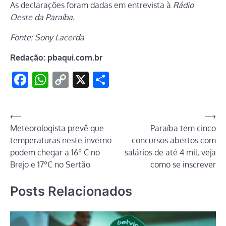
As declarações foram dadas em entrevista à
Rádio
Oeste da Paraíba.
Fonte: Sony Lacerda
Redação: pbaqui.com.br
Facebook
WhatsApp
Copy
X
Share
Link
Navegação
⟵
⟶
Meteorologista prevê que
Paraíba tem cinco
de
temperaturas neste inverno
concursos abertos com
Post
podem chegar a 16º C no
salários de até 4 mil; veja
Brejo e 17ºC no Sertão
como se inscrever
Posts Relacionados