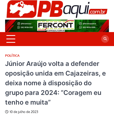
Skip
to
P
Jor
content
co
A
cre
é a
POLÍTICA
Júnior Araújo volta a defender
oposição unida em Cajazeiras, e
deixa nome à disposição do
grupo para 2024: “Coragem eu
tenho e muita”
10 de julho de 2023