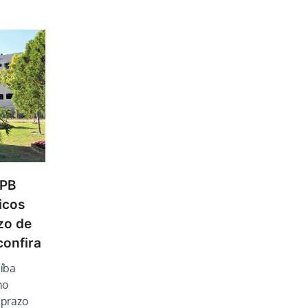
FPB
icos
zo de
confira
aíba
mo
 prazo