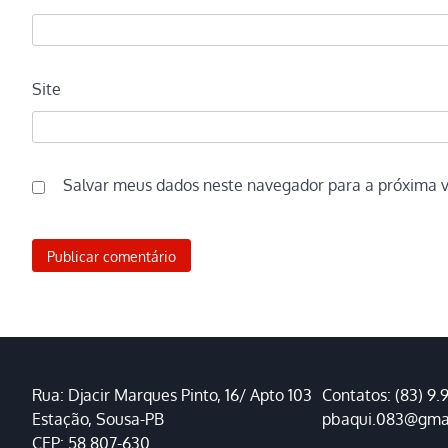
Site
Salvar meus dados neste navegador para a próxima 
Rua: Djacir Marques Pinto, 16/ Apto 103
Contatos: (83) 9.
Estação, Sousa-PB
pbaqui.083@gma
CEP: 58.807-630