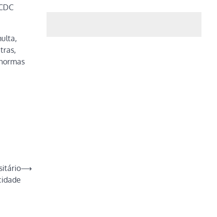
 CDC
ulta,
tras,
m normas
itário
⟶
cidade