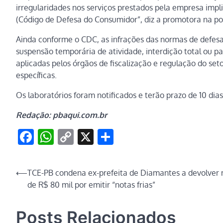
irregularidades nos serviços prestados pela empresa imp
(Código de Defesa do Consumidor”, diz a promotora na po
Ainda conforme o CDC, as infrações das normas de defesa
suspensão temporária de atividade, interdição total ou pa
aplicadas pelos órgãos de fiscalização e regulação do seto
específicas.
Os laboratórios foram notificados e terão prazo de 10 dia
Redação: pbaqui.com.br
Facebook
WhatsApp
Copy
X
Share
Link
Navegação
⟵
TCE-PB condena ex-prefeita de Diamantes a devolver 
de R$ 80 mil por emitir “notas frias”
de
Post
Posts Relacionados