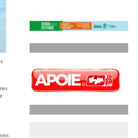
es
ames
te
veis