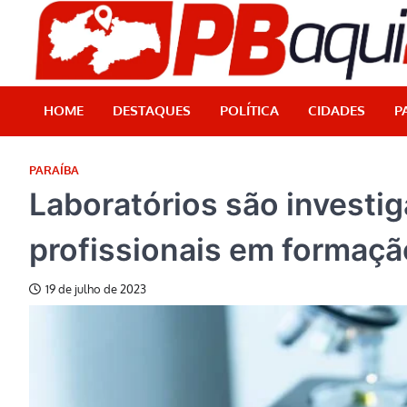
Skip
to
content
HOME
DESTAQUES
POLÍTICA
CIDADES
P
PARAÍBA
Laboratórios são investig
profissionais em formaçã
19 de julho de 2023