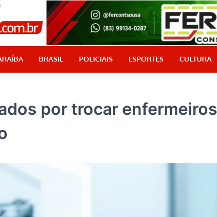
PB Aqui
Jornalismo com credibilidade, é aqui!
ARAÍBA
BRASIL
POLICIAIS
ESPORTES
CULTURA
ados por trocar enfermeiros
o