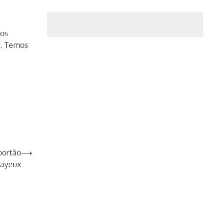
ros
]. Temos
portão
⟶
Bayeux