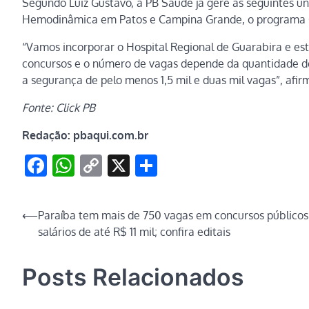
Segundo Luiz Gustavo, a PB Saúde já gere as seguintes un
Hemodinâmica em Patos e Campina Grande, o programa 
“Vamos incorporar o Hospital Regional de Guarabira e e
concursos e o número de vagas depende da quantidade de
a segurança de pelo menos 1,5 mil e duas mil vagas”, afi
Fonte: Click PB
Redação: pbaqui.com.br
Facebook
WhatsApp
Copy
X
Share
Link
Navegação
⟵
Paraíba tem mais de 750 vagas em concursos público
salários de até R$ 11 mil; confira editais
de
Post
Posts Relacionados