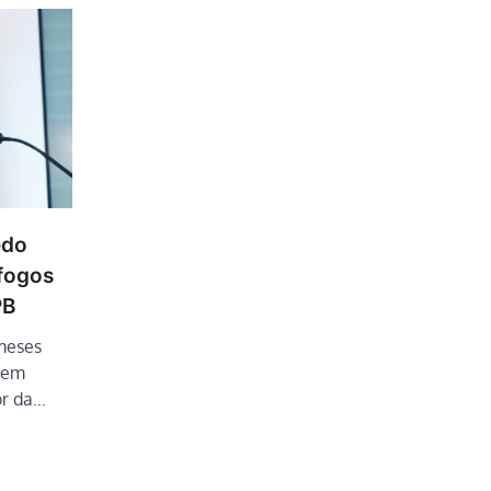
êdo
 fogos
PB
meses
, em
or da…