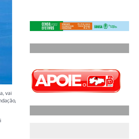
a, vai
undação,
i