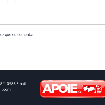
vez que eu comentar.
9841-0586 Email:
il.com