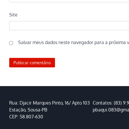
Site
Salvar meus dados neste navegador para a próxima 
Rua: Djacir Marques Pinto, 16/ Apto 103
Contatos: (83) 9.
Estação, Sousa-PB
pbaqui.083@gma
CEP: 58.807-630