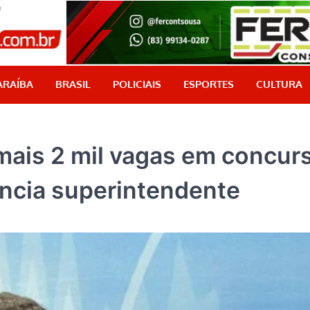
PB Aqui
Jornalismo com credibilidade, é aqui!
ARAÍBA
BRASIL
POLICIAIS
ESPORTES
CULTURA
mais 2 mil vagas em concur
ncia superintendente