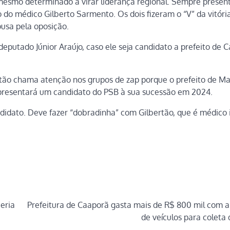
á mesmo determinado a virar liderança regional. Sempre presen
 do médico Gilberto Sarmento. Os dois fizeram o “V” da vitóri
ousa pela oposição.
putado Júnior Araújo, caso ele seja candidato a prefeito de Ca
ertão chama atenção nos grupos de zap porque o prefeito de Ma
apresentará um candidato do PSB à sua sucessão em 2024.
didato. Deve fazer “dobradinha” com Gilbertão, que é médico 
eria
Prefeitura de Caaporã gasta mais de R$ 800 mil com a
de veículos para coleta 