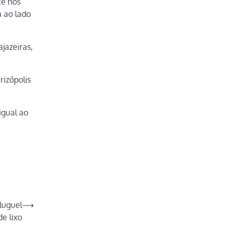
te nos
a ao lado
jazeiras,
rizópolis
igual ao
luguel
⟶
de lixo