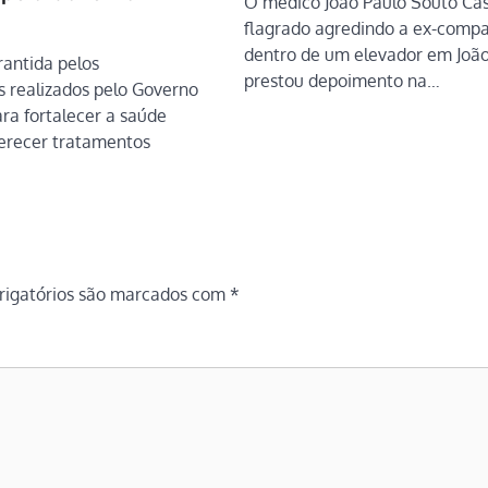
O médico João Paulo Souto Ca
flagrado agredindo a ex-comp
dentro de um elevador em João
rantida pelos
prestou depoimento na…
s realizados pelo Governo
ra fortalecer a saúde
ferecer tratamentos
igatórios são marcados com
*