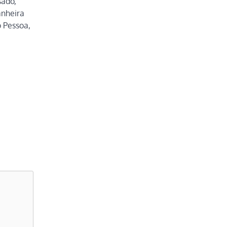
sado,
anheira
 Pessoa,