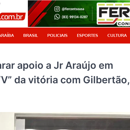
PB Aqui
Jornalismo com credibilidade, é aqui!
ARAÍBA
BRASIL
POLICIAIS
ESPORTES
CULTURA
rar apoio a Jr Araújo em
“V” da vitória com Gilbertão