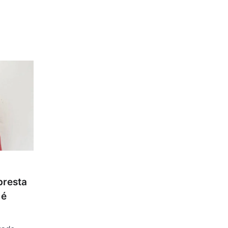
presta
 é