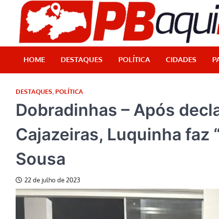
Skip
to
content
HOME
DESTAQUES
POLÍTICA
CIDADES
P
DESTAQUES
,
POLÍTICA
Dobradinhas – Após decla
Cajazeiras, Luquinha faz 
Sousa
22 de julho de 2023