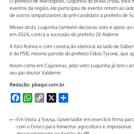
O prefeito de Marizópolis, Luquinha do Brasil (PSB), est
eventos da região, ele participou de evento ontem ao lado
de outros simpatizantes do pré-candidato a prefeito de S
Meses atrás, Luquinha também declarou voto e apoio ao de
em 2024, contra a sucessão do prefeito Zé Aldemir.
A foto festiva e com conotação eleitoral ao lado de Gilb
é do PSB, mesmo partido do prefeito Fábio Tyrone, que 
Assim como em Cajazeiras, pelo visto Luquinha já tem can
seu pai doutor Valdemir.
Redação: pbaqui.com.br
Facebook
WhatsApp
Copy
X
Share
Link
Navegação
⟵
Em Visita a Sousa, Governador em exercício firma parc
com o Dnocs para fomentar agricultura e impulsionar
de
desenvolvimento no Sertão da PB