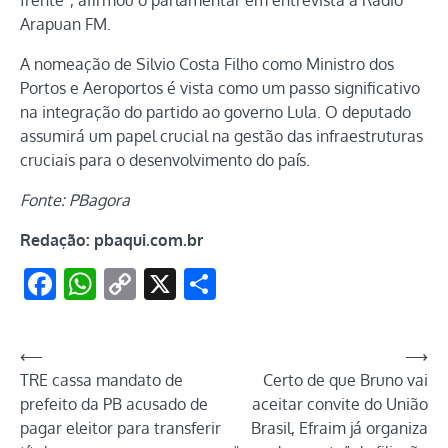
Arapuan FM.
A nomeação de Silvio Costa Filho como Ministro dos
Portos e Aeroportos é vista como um passo significativo
na integração do partido ao governo Lula. O deputado
assumirá um papel crucial na gestão das infraestruturas
cruciais para o desenvolvimento do país.
Fonte: PBagora
Redação: pbaqui.com.br
Facebook
WhatsApp
Copy
X
Share
Link
Navegação
⟵
⟶
TRE cassa mandato de
Certo de que Bruno vai
de
prefeito da PB acusado de
aceitar convite do União
Post
pagar eleitor para transferir
Brasil, Efraim já organiza