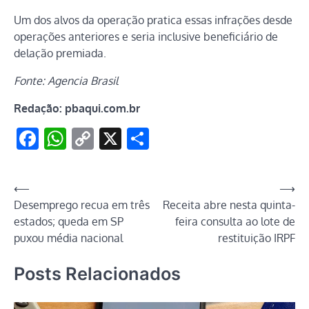
Um dos alvos da operação pratica essas infrações desde
operações anteriores e seria inclusive beneficiário de
delação premiada.
Fonte: Agencia Brasil
Redação: pbaqui.com.br
Facebook
WhatsApp
Copy
X
Share
Link
Navegação
⟵
⟶
Desemprego recua em três
Receita abre nesta quinta-
de
estados; queda em SP
feira consulta ao lote de
Post
puxou média nacional
restituição IRPF
Posts Relacionados