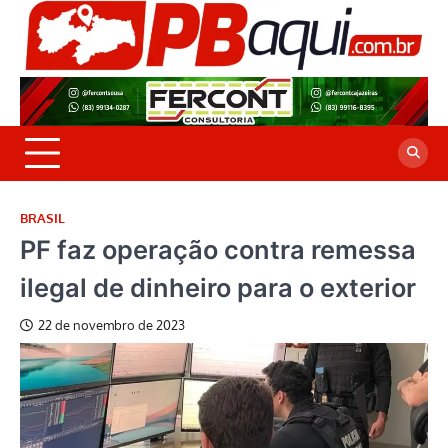
Skip
to
P
Jor
content
co
A
cre
é a
BRASIL
PF faz operação contra remessa
ilegal de dinheiro para o exterior
22 de novembro de 2023