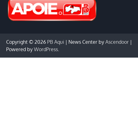
Copyright © 2026
PB Aqui
| News Center by
Ascendoor
|
Powered by
WordPress
.