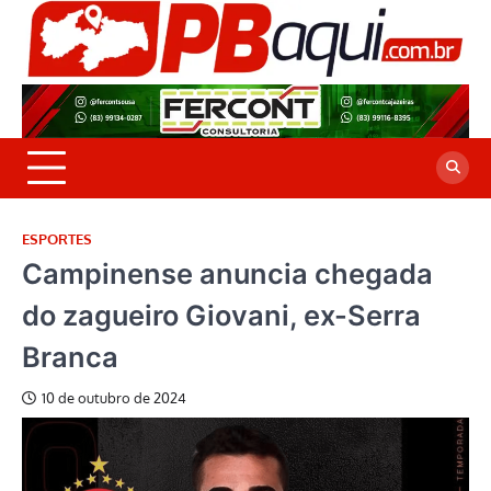
Skip
to
P
Jor
content
co
A
cre
é a
ESPORTES
Campinense anuncia chegada
do zagueiro Giovani, ex-Serra
Branca
10 de outubro de 2024