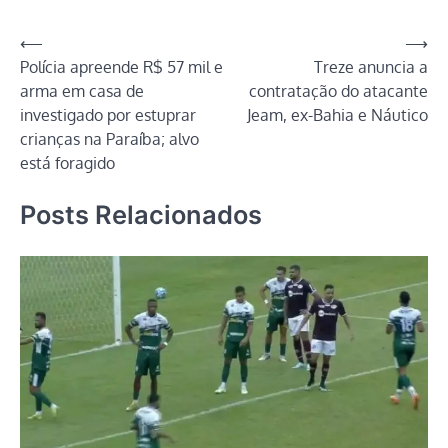
Link
Navegação
⟵
⟶
Polícia apreende R$ 57 mil e
Treze anuncia a
de
arma em casa de
contratação do atacante
Post
investigado por estuprar
Jeam, ex-Bahia e Náutico
crianças na Paraíba; alvo
está foragido
Posts Relacionados