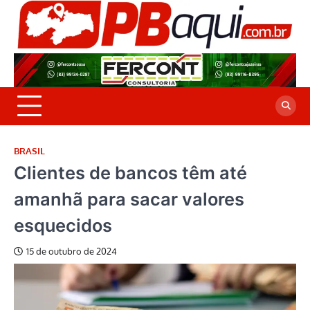
Skip
to
P
Jor
content
co
A
cre
é a
BRASIL
Clientes de bancos têm até
amanhã para sacar valores
esquecidos
15 de outubro de 2024