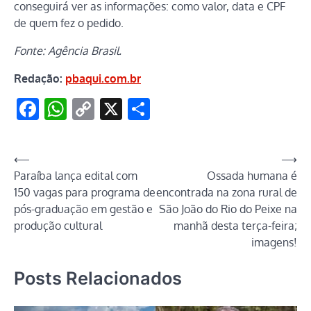
conseguirá ver as informações: como valor, data e CPF
de quem fez o pedido.
Fonte: Agência Brasil.
Redação:
pbaqui.com.br
Facebook
WhatsApp
Copy
X
Share
Link
Navegação
⟵
⟶
Paraíba lança edital com
Ossada humana é
de
150 vagas para programa de
encontrada na zona rural de
Post
pós-graduação em gestão e
São João do Rio do Peixe na
produção cultural
manhã desta terça-feira;
imagens!
Posts Relacionados