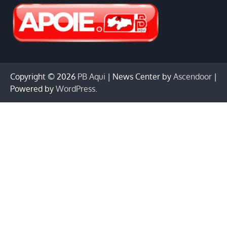
Copyright © 2026
PB Aqui
| News Center by
Ascendoor
|
Powered by
WordPress
.