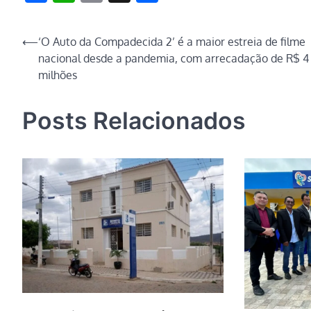
Link
Navegação
⟵
‘O Auto da Compadecida 2’ é a maior estreia de filme
nacional desde a pandemia, com arrecadação de R$ 4
de
milhões
Post
Posts Relacionados