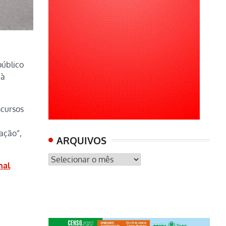
público
 à
ncursos
ação”,
ARQUIVOS
ARQUIVOS
nal