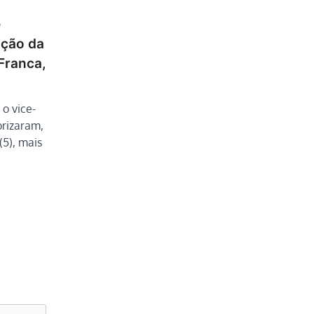
e
ação da
Franca,
 o vice-
orizaram,
(5), mais