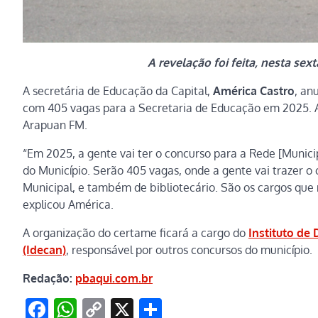
A revelação foi feita, nesta sex
A secretária de Educação da Capital,
América Castro
, an
com 405 vagas para a Secretaria de Educação em 2025. A re
Arapuan FM.
“Em 2025, a gente vai ter o concurso para a Rede [Munic
do Município. Serão 405 vagas, onde a gente vai trazer o 
Municipal, e também de bibliotecário. São os cargos que
explicou América.
A organização do certame ficará a cargo do
Instituto de
(Idecan)
, responsável por outros concursos do município.
Redação:
pbaqui.com.br
Facebook
WhatsApp
Copy
X
Share