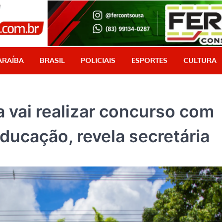
PB Aqui
Jornalismo com credibilidade, é aqui!
ARAÍBA
BRASIL
POLICIAIS
ESPORTES
CULTURA
 vai realizar concurso com
ducação, revela secretária