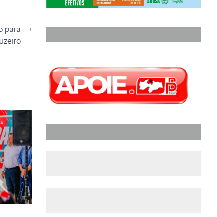
o para
⟶
uzeiro