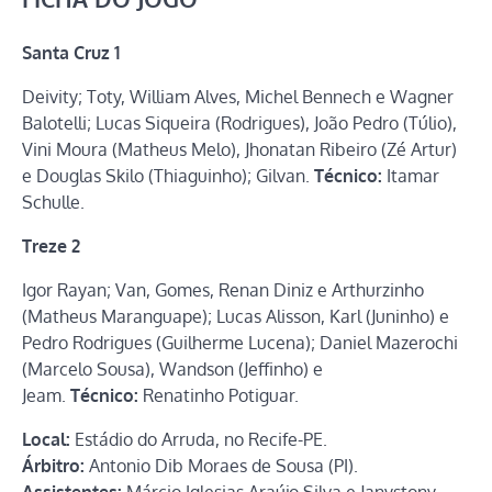
Santa Cruz 1
Deivity; Toty, William Alves, Michel Bennech e Wagner
Balotelli; Lucas Siqueira (Rodrigues), João Pedro (Túlio),
Vini Moura (Matheus Melo), Jhonatan Ribeiro (Zé Artur)
e Douglas Skilo (Thiaguinho); Gilvan.
Técnico:
Itamar
Schulle.
Treze 2
Igor Rayan; Van, Gomes, Renan Diniz e Arthurzinho
(Matheus Maranguape); Lucas Alisson, Karl (Juninho) e
Pedro Rodrigues (Guilherme Lucena); Daniel Mazerochi
(Marcelo Sousa), Wandson (Jeffinho) e
Jeam.
Técnico:
Renatinho Potiguar.
Local:
Estádio do Arruda, no Recife-PE.
Árbitro:
Antonio Dib Moraes de Sousa (PI).
Assistentes:
Márcio Iglesias Araújo Silva e Janystony