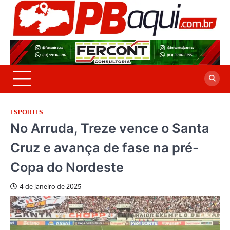
Skip
to
P
Jor
content
co
A
cre
é a
ESPORTES
No Arruda, Treze vence o Santa
Cruz e avança de fase na pré-
Copa do Nordeste
4 de janeiro de 2025