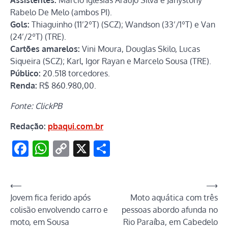
Rabelo De Melo (ambos PI).
Gols:
Thiaguinho (11’2ºT) (SCZ); Wandson (33’/1ºT) e Van
(24’/2ºT) (TRE).
Cartões amarelos:
Vini Moura, Douglas Skilo, Lucas
Siqueira (SCZ); Karl, Igor Rayan e Marcelo Sousa (TRE).
Público:
20.518 torcedores.
Renda:
R$ 860.980,00.
Fonte: ClickPB
Redação:
pbaqui.com.br
Facebook
WhatsApp
Copy
X
Share
Link
Navegação
⟵
⟶
Jovem fica ferido após
Moto aquática com três
de
colisão envolvendo carro e
pessoas abordo afunda no
Post
moto, em Sousa
Rio Paraíba, em Cabedelo