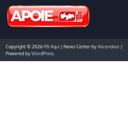
Copyright © 2026
PB Aqui
| News Center by
Ascendoor
|
Powered by
WordPress
.