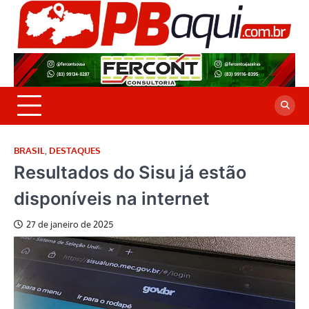
Skip
to
P
Jor
content
co
A
cre
é a
BRASIL
,
DESTAQUES
Resultados do Sisu já estão
disponíveis na internet
27 de janeiro de 2025