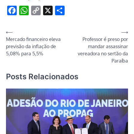
Facebook
WhatsApp
Copy
X
Share
Link
Navegação
⟵
⟶
Mercado financeiro eleva
Professor é preso por
de
previsão da inflação de
mandar assassinar
Post
5,08% para 5,5%
vereadora no sertão da
Paraíba
Posts Relacionados