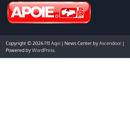
Copyright © 2026
PB Aqui
| News Center by
Ascendoor
|
Powered by
WordPress
.