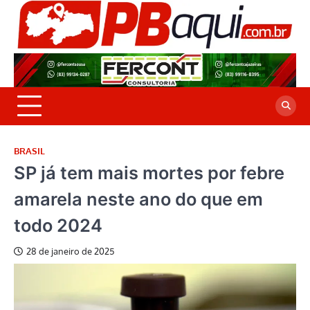
Skip
to
P
Jor
content
co
A
cre
é a
BRASIL
SP já tem mais mortes por febre
amarela neste ano do que em
todo 2024
28 de janeiro de 2025