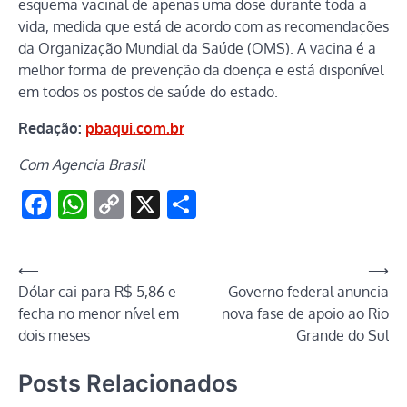
esquema vacinal de apenas uma dose durante toda a
vida, medida que está de acordo com as recomendações
da Organização Mundial da Saúde (OMS). A vacina é a
melhor forma de prevenção da doença e está disponível
em todos os postos de saúde do estado.
Redação:
pbaqui.com.br
Com Agencia Brasil
Facebook
WhatsApp
Copy
X
Share
Link
Navegação
⟵
⟶
Dólar cai para R$ 5,86 e
Governo federal anuncia
de
fecha no menor nível em
nova fase de apoio ao Rio
Post
dois meses
Grande do Sul
Posts Relacionados