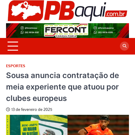
Skip
to
P
Jor
content
co
A
cre
é a
ESPORTES
Sousa anuncia contratação de
meia experiente que atuou por
clubes europeus
13 de fevereiro de 2025