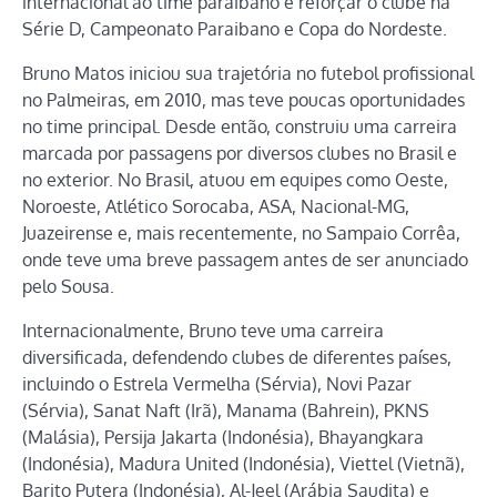
internacional ao time paraibano e reforçar o clube na
Série D, Campeonato Paraibano e Copa do Nordeste.
Bruno Matos iniciou sua trajetória no futebol profissional
no Palmeiras, em 2010, mas teve poucas oportunidades
no time principal. Desde então, construiu uma carreira
marcada por passagens por diversos clubes no Brasil e
no exterior. No Brasil, atuou em equipes como Oeste,
Noroeste, Atlético Sorocaba, ASA, Nacional-MG,
Juazeirense e, mais recentemente, no Sampaio Corrêa,
onde teve uma breve passagem antes de ser anunciado
pelo Sousa.
Internacionalmente, Bruno teve uma carreira
diversificada, defendendo clubes de diferentes países,
incluindo o Estrela Vermelha (Sérvia), Novi Pazar
(Sérvia), Sanat Naft (Irã), Manama (Bahrein), PKNS
(Malásia), Persija Jakarta (Indonésia), Bhayangkara
(Indonésia), Madura United (Indonésia), Viettel (Vietnã),
Barito Putera (Indonésia), Al-Jeel (Arábia Saudita) e