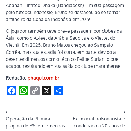
Abahani Limited Dhaka (Bangladesh). Em sua passagem
pelo futebol indonésio, Bruno se destacou ao se tornar
artilheiro da Copa da Indonésia em 2019.
O jogador também teve breve passagem por clubes da
Ásia, como o Al-Jeel da Arábia Saudita e o Viettel do
Vietnã. Em 2025, Bruno Matos chegou ao Sampaio
Corrêa, mas sua estadia foi curta, em parte devido a
desentendimentos com o técnico Felipe Surian, o que
acabou resultando em sua saída do clube maranhense.
Redação:
pbaqui.com.br
Facebook
WhatsApp
Copy
X
Share
Link
Navegação
⟵
⟶
Operação da PF mira
Ex-policial bolsonarista é
de
propina de 6% em emendas
condenado a 20 anos de
Post