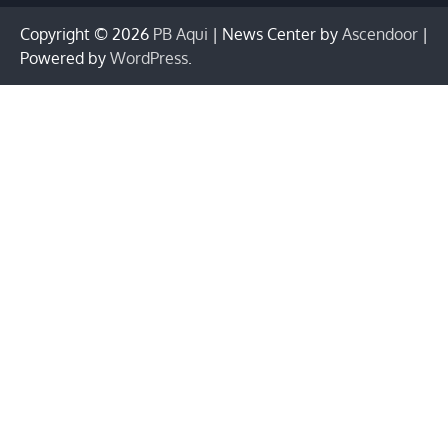
Copyright © 2026
PB Aqui
| News Center by
Ascendoor
|
Powered by
WordPress
.