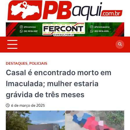
Skip
to
P
Jor
content
co
A
cre
é a
DESTAQUES
,
POLICIAIS
Casal é encontrado morto em
Imaculada; mulher estaria
grávida de três meses
6 de março de 2025