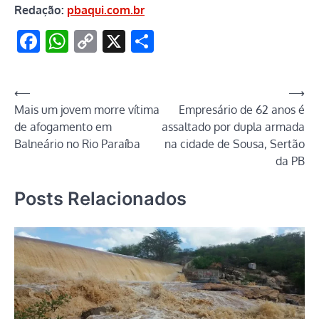
Redação:
pbaqui.com.br
Facebook
WhatsApp
Copy
X
Share
Link
Navegação
⟵
⟶
Mais um jovem morre vítima
Empresário de 62 anos é
de
de afogamento em
assaltado por dupla armada
Post
Balneário no Rio Paraíba
na cidade de Sousa, Sertão
da PB
Posts Relacionados