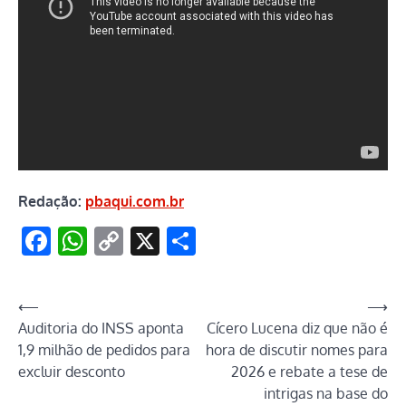
Redação:
pbaqui.com.br
Facebook
WhatsApp
Copy
X
Share
Link
Navegação
⟵
⟶
Auditoria do INSS aponta
Cícero Lucena diz que não é
de
1,9 milhão de pedidos para
hora de discutir nomes para
Post
excluir desconto
2026 e rebate a tese de
intrigas na base do