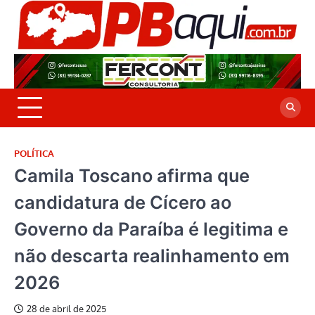
Skip
to
P
Jor
content
co
A
cre
é a
POLÍTICA
Camila Toscano afirma que
candidatura de Cícero ao
Governo da Paraíba é legitima e
não descarta realinhamento em
2026
28 de abril de 2025