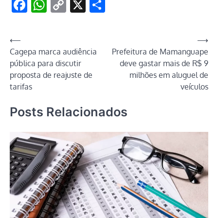
Facebook
WhatsApp
Copy
X
Share
Link
Navegação
⟵
⟶
Cagepa marca audiência
Prefeitura de Mamanguape
de
pública para discutir
deve gastar mais de R$ 9
Post
proposta de reajuste de
milhões em aluguel de
tarifas
veículos
Posts Relacionados