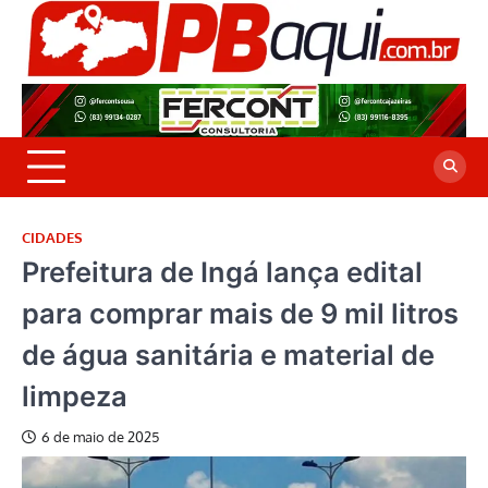
Skip
to
P
Jor
content
co
A
cre
é a
CIDADES
Prefeitura de Ingá lança edital
para comprar mais de 9 mil litros
de água sanitária e material de
limpeza
6 de maio de 2025