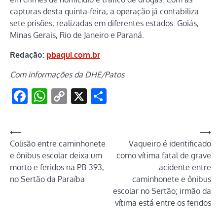
capturas desta quinta-feira, a operação já contabiliza
sete prisões, realizadas em diferentes estados: Goiás,
Minas Gerais, Rio de Janeiro e Paraná.
Redação:
pbaqui.com.br
Com informações da DHE/Patos
Facebook
WhatsApp
Copy
X
Share
Link
Navegação
⟵
⟶
Colisão entre caminhonete
Vaqueiro é identificado
de
e ônibus escolar deixa um
como vítima fatal de grave
Post
morto e feridos na PB-393,
acidente entre
no Sertão da Paraíba
caminhonete e ônibus
escolar no Sertão; irmão da
vítima está entre os feridos