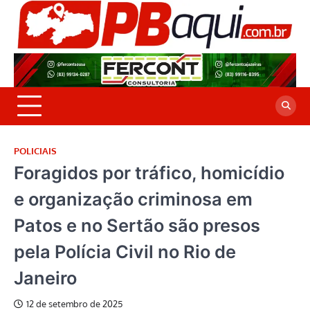
Skip
to
P
Jor
content
co
A
cre
é a
POLICIAIS
Foragidos por tráfico, homicídio
e organização criminosa em
Patos e no Sertão são presos
pela Polícia Civil no Rio de
Janeiro
12 de setembro de 2025