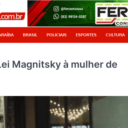
PB Aqui
Jornalismo com credibilidade, é aqui!
ARAÍBA
BRASIL
POLICIAIS
ESPORTES
CULTURA
ei Magnitsky à mulher de