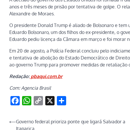
anos e três meses de prisão por tentativa de golpe. O re
Alexandre de Moraes.
O presidente Donald Trump é aliado de Bolsonaro e tem u
Eduardo Bolsonaro, um dos filhos do ex-presidente, o go
Eduardo pediu licença da Câmara em março e foi morar no 
Em 20 de agosto, a Polícia Federal concluiu pelo indicia
e tentativa de abolição do Estado Democrático de Direit
ao governo Trump para promover medidas de retaliação co
Redação:
pbaqui.com.br
Com: Agencia Brasil
Facebook
WhatsApp
Copy
X
Share
Link
Navegação
⟵
Governo federal prioriza ponte que ligará Salvador a
Itaparica