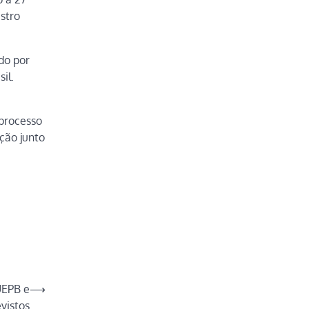
stro
do por
il.
 processo
ção junto
UEPB e
⟶
vistos