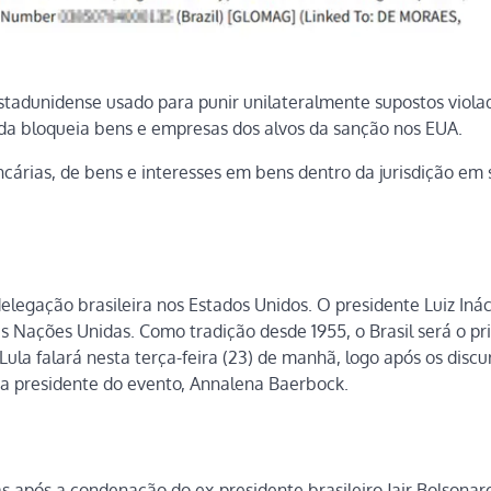
stadunidense usado para punir unilateralmente supostos viola
ida bloqueia bens e empresas dos alvos da sanção nos EUA.
cárias, de bens e interesses em bens dentro da jurisdição em 
legação brasileira nos Estados Unidos. O presidente Luiz Inác
as Nações Unidas. Como tradição desde 1955, o Brasil será o pr
la falará nesta terça-feira (23) de manhã, logo após os discu
da presidente do evento, Annalena Baerbock.
s após a condenação do ex-presidente brasileiro Jair Bolsonar