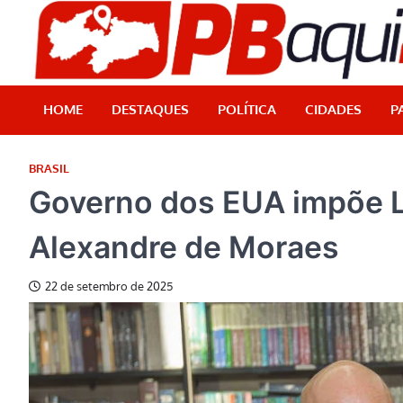
Skip
to
content
HOME
DESTAQUES
POLÍTICA
CIDADES
P
BRASIL
Governo dos EUA impõe L
Alexandre de Moraes
22 de setembro de 2025