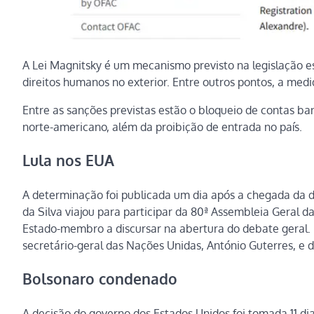
A Lei Magnitsky é um mecanismo previsto na legislação e
direitos humanos no exterior. Entre outros pontos, a med
Entre as sanções previstas estão o bloqueio de contas ban
norte-americano, além da proibição de entrada no país.
Lula nos EUA
A determinação foi publicada um dia após a chegada da de
da Silva viajou para participar da 80ª Assembleia Geral d
Estado-membro a discursar na abertura do debate geral. Lu
secretário-geral das Nações Unidas, António Guterres, e 
Bolsonaro condenado
A decisão do governo dos Estados Unidos foi tomada 11 dia