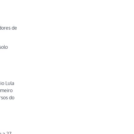
dores de
solo
io Lula
imeiro
rsos do
o a 27