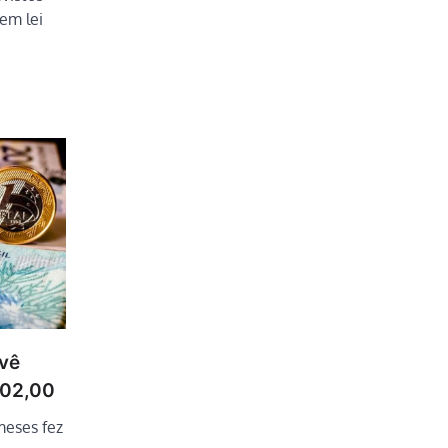
em lei
vê
.302,00
meses fez