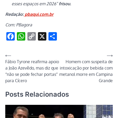
esses espaços em 2026”
frisou.
Redação:
pbaqui.com.br
Com: PBagora
Facebook
WhatsApp
Copy
X
Share
Link
Navegação
⟵
⟶
Fábio Tyrone reafirma apoio
Homem com suspeita de
de
a João Azevêdo, mas diz que
intoxicação por bebida com
Post
“não se pode fechar portas”
metanol morre em Campina
para Cícero
Grande
Posts Relacionados