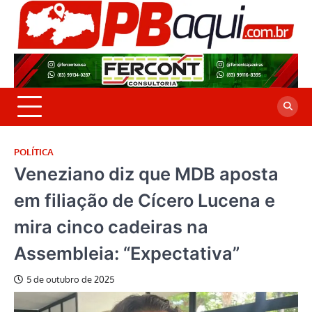
Skip
to
P
Jor
content
co
A
cre
é a
POLÍTICA
Veneziano diz que MDB aposta
em filiação de Cícero Lucena e
mira cinco cadeiras na
Assembleia: “Expectativa”
5 de outubro de 2025