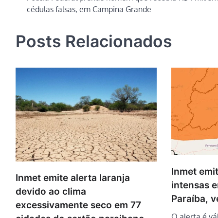
cédulas falsas, em Campina Grande
de
Post
Posts Relacionados
Inmet emit
Inmet emite alerta laranja
intensas 
devido ao clima
Paraíba, v
excessivamente seco em 77
O alerta é vá