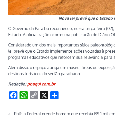
Nova lei prevê que o Estado
O Governo da Paraíba reconheceu, nessa terça-feira (07)
Estado. A oficialização ocorreu na publicação do Diário Ofi
Considerado um dos mais importantes sítios paleontológic
lei prevê que o Estado implemente ações voltadas à preser
programas educativos que reforcem sua relevância para a 
Além disso, o espaço abriga um museu, áreas de exposiç
destinos turísticos do sertão paraibano.
Redação:
pbaqui.com.br
Facebook
WhatsApp
Copy
X
Share
Link
Navegação
⟵
Polícia Federal prende homem que recebia R$ 1 mil e