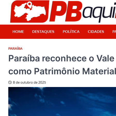
Skip
to
content
HOME
DESTAQUES
POLÍTICA
CIDADES
P
PARAÍBA
Paraíba reconhece o Vale
como Patrimônio Materia
8 de outubro de 2025