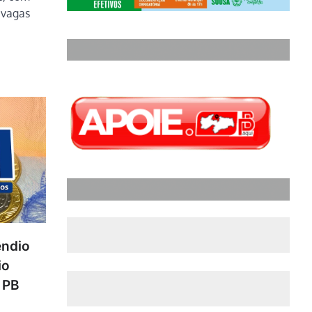
 vagas
êndio
io
a PB