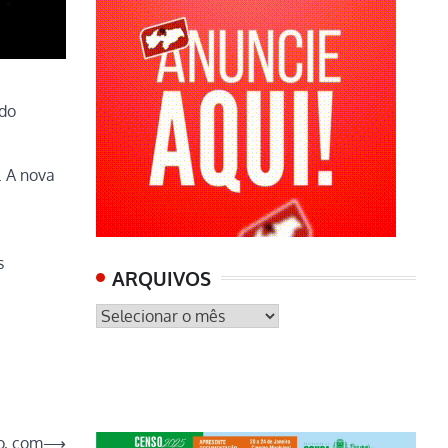
 do
. A nova
s
ARQUIVOS
ARQUIVOS
o, com
⟶