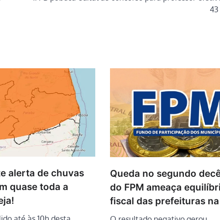
43
e alerta de chuvas
Queda no segundo dec
em quase toda a
do FPM ameaça equilíbr
eja!
fiscal das prefeituras n
lido até às 10h desta
O resultado negativo gerou