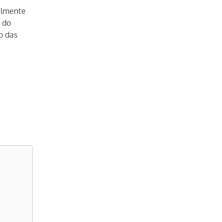
almente
 do
o das