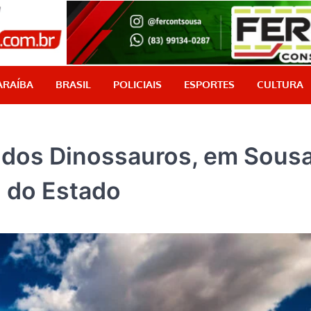
PB Aqui
Jornalismo com credibilidade, é aqui!
ARAÍBA
BRASIL
POLICIAIS
ESPORTES
CULTURA
 dos Dinossauros, em Sousa
l do Estado