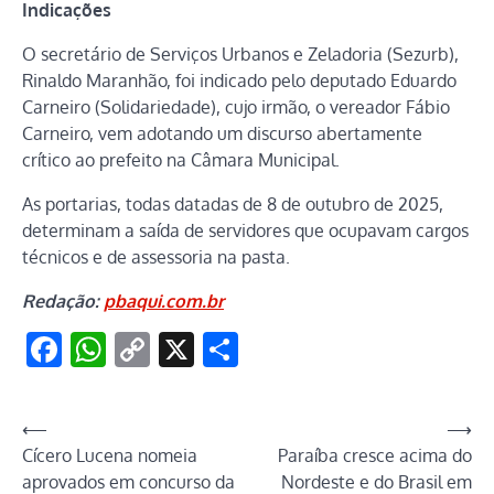
Indicações
O secretário de Serviços Urbanos e Zeladoria (Sezurb),
Rinaldo Maranhão, foi indicado pelo deputado Eduardo
Carneiro (Solidariedade), cujo irmão, o vereador Fábio
Carneiro, vem adotando um discurso abertamente
crítico ao prefeito na Câmara Municipal.
As portarias, todas datadas de 8 de outubro de 2025,
determinam a saída de servidores que ocupavam cargos
técnicos e de assessoria na pasta.
Redação:
pbaqui.com.br
Facebook
WhatsApp
Copy
X
Share
Link
Navegação
⟵
⟶
Cícero Lucena nomeia
Paraíba cresce acima do
de
aprovados em concurso da
Nordeste e do Brasil em