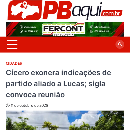
Skip
to
P
Jor
content
co
A
cre
é a
CIDADES
Cícero exonera indicações de
partido aliado a Lucas; sigla
convoca reunião
11 de outubro de 2025