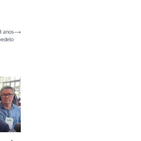
3 anos
⟶
bedelo