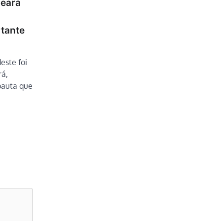
Ceará
tante
este foi
rá,
pauta que