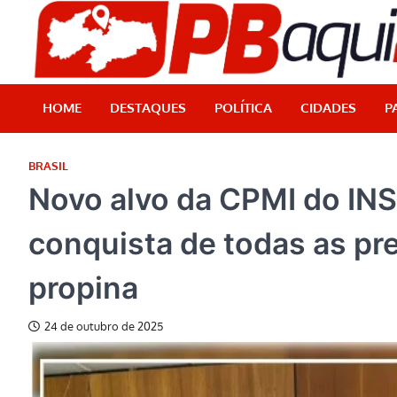
Skip
to
content
HOME
DESTAQUES
POLÍTICA
CIDADES
P
BRASIL
Novo alvo da CPMI do IN
conquista de todas as pr
propina
24 de outubro de 2025