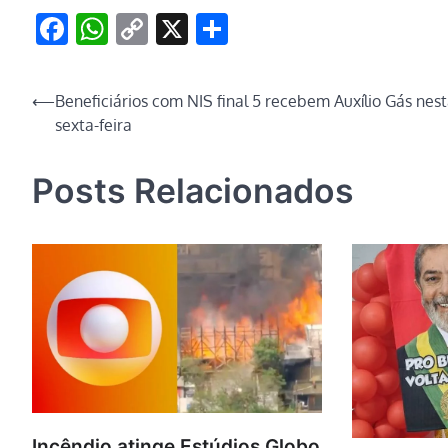
Facebook
WhatsApp
Copy
X
Share
Link
Navegação
⟵
Beneficiários com NIS final 5 recebem Auxílio Gás nes
sexta-feira
de
Post
Posts Relacionados
Incêndio atinge Estúdios Globo