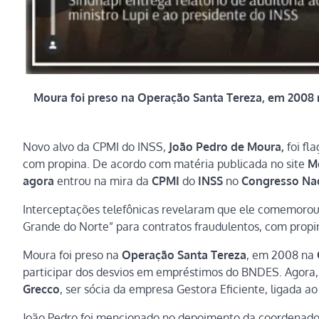
Moura foi preso na Operação Santa Tereza, em 2008 n
Novo alvo da CPMI do INSS,
João Pedro de Moura,
foi fl
com propina. De acordo com matéria publicada no site
M
agora
entrou na mira da
CPMI
do
INSS
no
Congresso Na
Interceptações telefônicas revelaram que ele comemorou t
Grande do Norte” para contratos fraudulentos, com prop
Moura foi preso na
Operação Santa Tereza
, em 2008 na
participar dos desvios em empréstimos do BNDES. Agora, 
Grecco
, ser sócia da empresa Gestora Eficiente, ligada ao
João Pedro foi mencionado no depoimento da coordenadora 