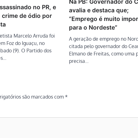
Na PB: Governador do 
assassinado no PR, e
avalia e destaca que;
 crime de ódio por
“Emprego é muito impor
ta
para o Nordeste”
etista Marcelo Arruda foi
A geração de emprego no Nord
em Foz do Iguaçu, no
citada pelo governador do Cea
bado (9). O Partido dos
Elmano de Freitas, como uma 
es…
precisa…
igatórios são marcados com
*