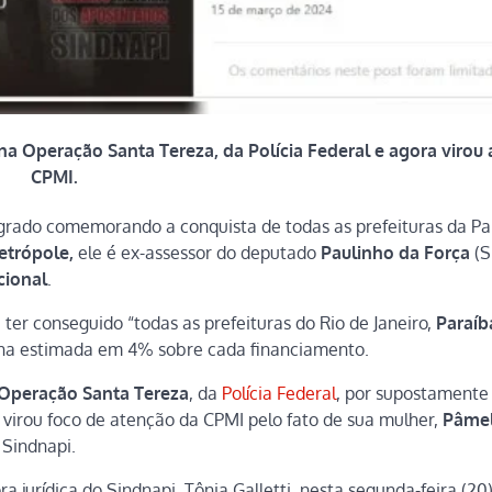
a Operação Santa Tereza, da Polícia Federal e agora virou 
CPMI.
agrado comemorando a conquista de todas as prefeituras da Pa
etrópole,
ele é ex-assessor do deputado
Paulinho da Força
(S
cional
.
er conseguido “todas as prefeituras do Rio de Janeiro,
Paraíb
ina estimada em 4% sobre cada financiamento.
Operação Santa Tereza
, da
Polícia Federal
, por supostamente
virou foco de atenção da CPMI pelo fato de sua mulher,
Pâme
 Sindnapi.
jurídica do Sindnapi, Tônia Galletti, nesta segunda-feira (20)