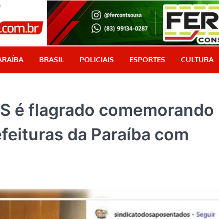
PB Aqui
Jornalismo com credibilidade, é aqui!
ARAÍBA
BRASIL
POLICIAIS
ESPORTES
CULTURA
SS é flagrado comemorando
efeituras da Paraíba com