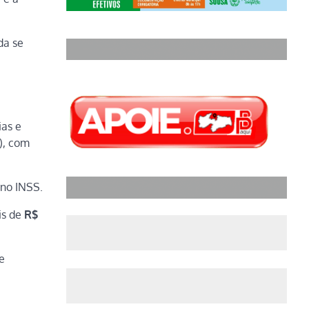
da se
ias e
), com
 no INSS.
is de
R$
e