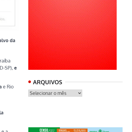
alvo da
raíba
D-SP),
e
ARQUIVOS
a
e Rio
ARQUIVOS
la
 e a