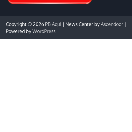
Copyright © 2026
PB Aqui
| News Center by
Ascendoor
|
Powered by
WordPress
.