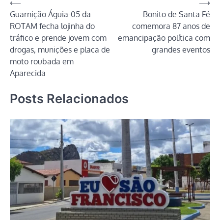
Navegação
⟵
⟶
Guarnição Águia-05 da
Bonito de Santa Fé
de
ROTAM fecha lojinha do
comemora 87 anos de
Post
tráfico e prende jovem com
emancipação política com
drogas, munições e placa de
grandes eventos
moto roubada em
Aparecida
Posts Relacionados