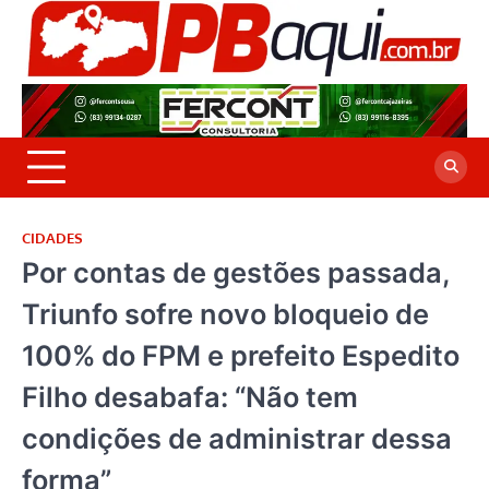
Skip
to
P
Jor
content
co
A
cre
é a
CIDADES
Por contas de gestões passada,
Triunfo sofre novo bloqueio de
100% do FPM e prefeito Espedito
Filho desabafa: “Não tem
condições de administrar dessa
forma”