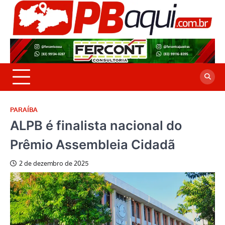
Skip
to
P
Jor
content
co
A
cre
é a
PARAÍBA
ALPB é finalista nacional do
Prêmio Assembleia Cidadã
2 de dezembro de 2025