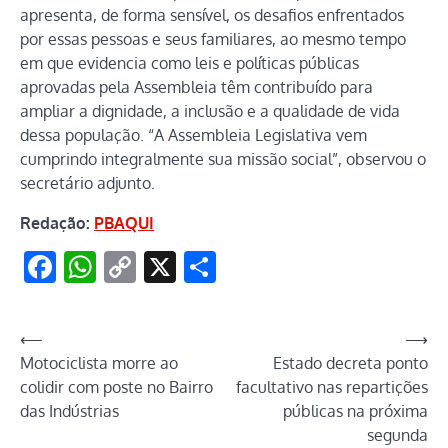
apresenta, de forma sensível, os desafios enfrentados
por essas pessoas e seus familiares, ao mesmo tempo
em que evidencia como leis e políticas públicas
aprovadas pela Assembleia têm contribuído para
ampliar a dignidade, a inclusão e a qualidade de vida
dessa população. “A Assembleia Legislativa vem
cumprindo integralmente sua missão social”, observou o
secretário adjunto.
Redação:
PBAQUI
Facebook
WhatsApp
Copy
X
Share
Link
Navegação
⟵
⟶
Motociclista morre ao
Estado decreta ponto
de
colidir com poste no Bairro
facultativo nas repartições
Post
das Indústrias
públicas na próxima
segunda