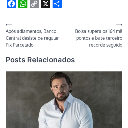
Facebook
WhatsApp
Copy
X
Share
Link
Navegação
⟵
⟶
Após adiamentos, Banco
Bolsa supera os 164 mil
de
Central desiste de regular
pontos e bate terceiro
Post
Pix Parcelado
recorde seguido
Posts Relacionados