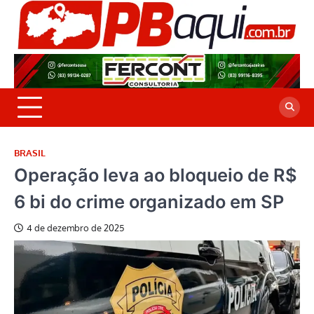
Skip
to
P
Jor
content
co
A
cre
é a
BRASIL
Operação leva ao bloqueio de R$
6 bi do crime organizado em SP
4 de dezembro de 2025