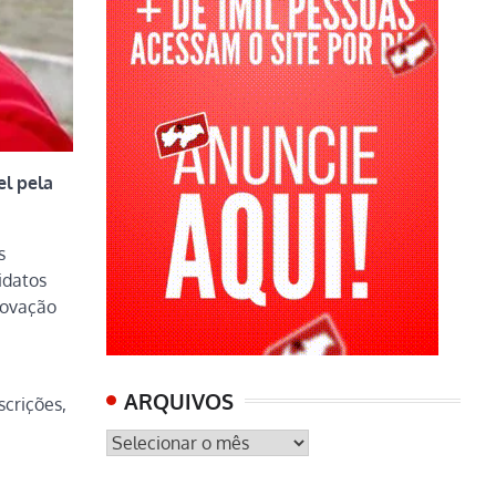
el pela
s
idatos
novação
ARQUIVOS
scrições,
ARQUIVOS