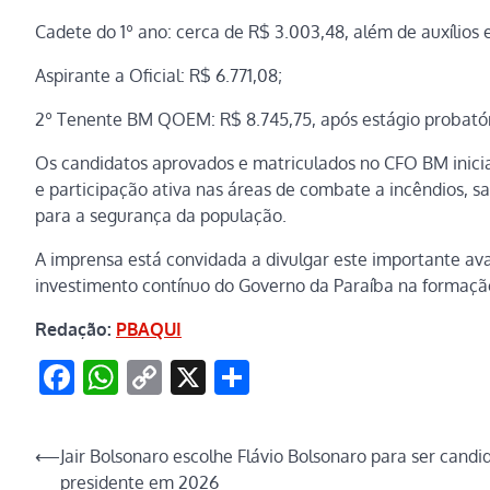
Cadete do 1º ano: cerca de R$ 3.003,48, além de auxílios e
Aspirante a Oficial: R$ 6.771,08;
2º Tenente BM QOEM: R$ 8.745,75, após estágio probatór
Os candidatos aprovados e matriculados no CFO BM inicia
e participação ativa nas áreas de combate a incêndios, sa
para a segurança da população.
A imprensa está convidada a divulgar este importante ava
investimento contínuo do Governo da Paraíba na formação 
Redação:
PBAQUI
Facebook
WhatsApp
Copy
X
Share
Link
Navegação
⟵
Jair Bolsonaro escolhe Flávio Bolsonaro para ser candi
presidente em 2026