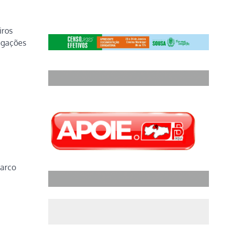
iros
rigações
tarco