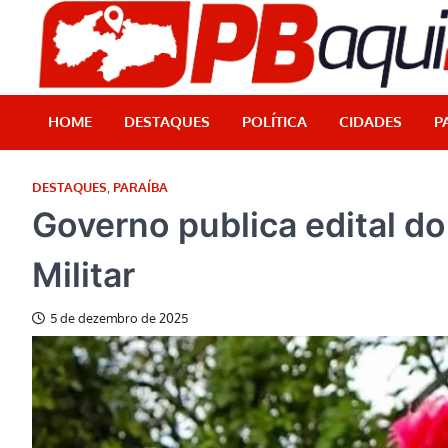
Skip
to
content
HOME
DESTAQUES
POLÍTICA
CIDADES
P
DESTAQUES
,
PARAÍBA
Governo publica edital d
Militar
5 de dezembro de 2025