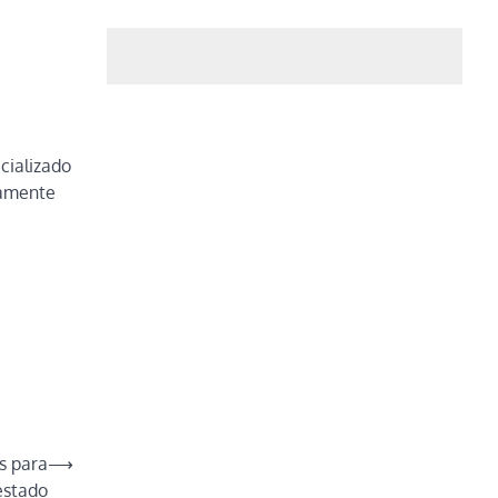
cializado
tamente
s para
⟶
estado