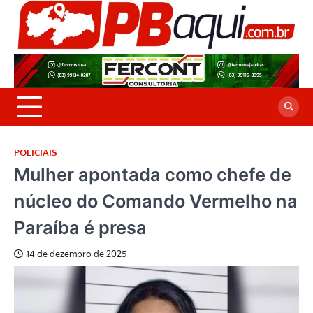
Skip
to
P
Jor
content
co
A
cre
é a
POLICIAIS
Mulher apontada como chefe de
núcleo do Comando Vermelho na
Paraíba é presa
14 de dezembro de 2025