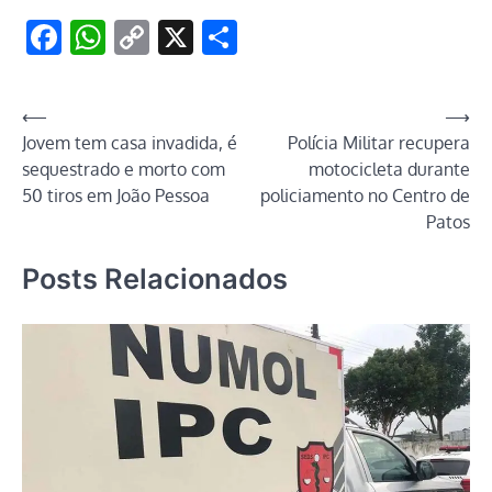
Facebook
WhatsApp
Copy
X
Share
Link
Navegação
⟵
⟶
Jovem tem casa invadida, é
Polícia Militar recupera
de
sequestrado e morto com
motocicleta durante
Post
50 tiros em João Pessoa
policiamento no Centro de
Patos
Posts Relacionados