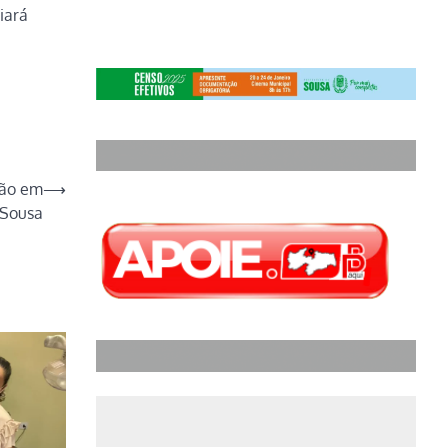
iará
mão em
⟶
 Sousa