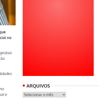
 que
cial no
ginásio
tão
lidades
ARQUIVOS
 no
ARQUIVOS
ial e