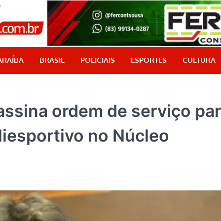
PB Aqui
Jornalismo com credibilidade, é aqui!
ARAÍBA
BRASIL
POLICIAIS
ESPORTES
CULTURA
 assina ordem de serviço pa
liesportivo no Núcleo