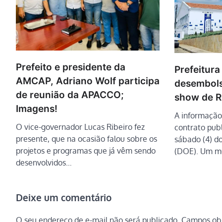
Prefeito e presidente da
Prefeitura
AMCAP, Adriano Wolf participa
desembols
de reunião da APACCO;
show de R
Imagens!
A informação
O vice-governador Lucas Ribeiro fez
contrato pub
presente, que na ocasião falou sobre os
sábado (4) do
projetos e programas que já vêm sendo
(DOE). Um mu
desenvolvidos…
Deixe um comentário
O seu endereço de e-mail não será publicado.
Campos obr