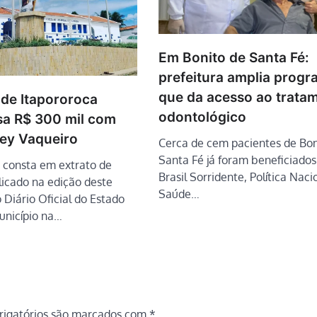
Em Bonito de Santa Fé:
prefeitura amplia prog
que da acesso ao trata
 de Itapororoca
odontológico
a R$ 300 mil com
ey Vaqueiro
Cerca de cem pacientes de Bon
Santa Fé já foram beneficiado
 consta em extrato de
Brasil Sorridente, Política Naci
licado na edição deste
Saúde…
 Diário Oficial do Estado
nicípio na…
igatórios são marcados com
*