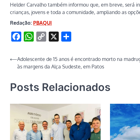
Helder Carvalho também informou que, em breve, será ina
crianças, jovens e toda a comunidade, ampliando as opções
Redação:
PBAQUI
Facebook
WhatsApp
Copy
X
Share
Link
Navegação
⟵
Adolescente de 15 anos é encontrado morto na madru
às margens da Alça Sudeste, em Patos
de
Post
Posts Relacionados