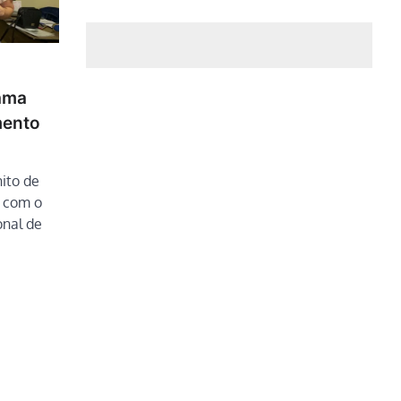
rama
mento
ito de
s com o
onal de