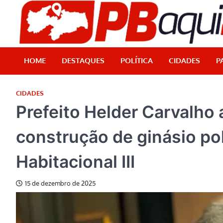
Skip
to
content
HOME
DESTAQUES
POLÍTICA
CIDADES
P
CIDADES
Prefeito Helder Carvalho
construção de ginásio po
Habitacional III
15 de dezembro de 2025