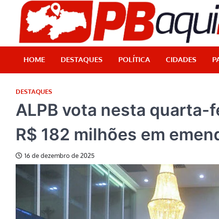
Skip
to
content
HOME
DESTAQUES
POLÍTICA
CIDADES
P
DESTAQUES
ALPB vota nesta quarta-f
R$ 182 milhões em emen
16 de dezembro de 2025