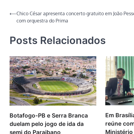
Link
Navegação
⟵
Chico César apresenta concerto gratuito em João Pess
com orquestra do Prima
de
Post
Posts Relacionados
Em Brasíl
Botafogo-PB e Serra Branca
reúne co
duelam pelo jogo de ida da
Ministério
semi do Paraibano