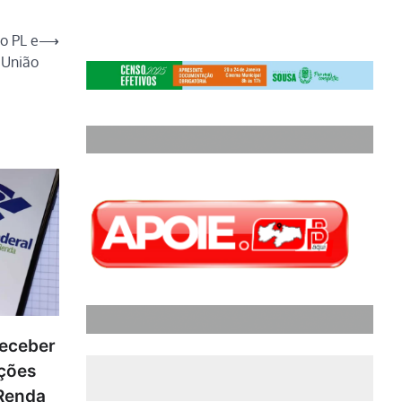
o PL e
⟶
 União
receber
ações
 Renda