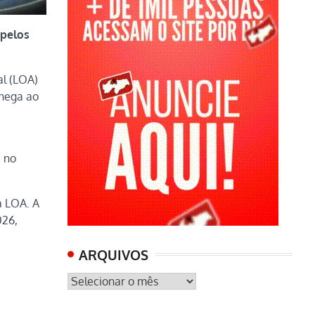
 pelos
al (LOA)
chega ao
a no
a LOA. A
026,
ARQUIVOS
ARQUIVOS