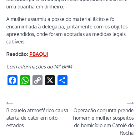
uma quantia em dinheiro.
A mulher assumiu a posse do material ilícito e foi
encaminhada à delegacia, juntamente com os objetos
apreendidos, onde foram adotadas as medidas legais
cabíveis.
Readção:
PBAQUI
Com informações do 14º BPM
Facebook
WhatsApp
Copy
X
Share
Link
Navegação
⟵
⟶
Bloqueio atmosférico causa
Operação conjunta prende
de
alerta de calor em oito
homem e mulher suspeitos
Post
estados
de homicídio em Catolé do
Rocha