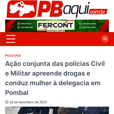
Skip
to
P
Jor
content
co
A
cre
é a
POLICIAIS
Ação conjunta das polícias Civil
e Militar apreende drogas e
conduz mulher à delegacia em
Pombal
26 de dezembro de 2025