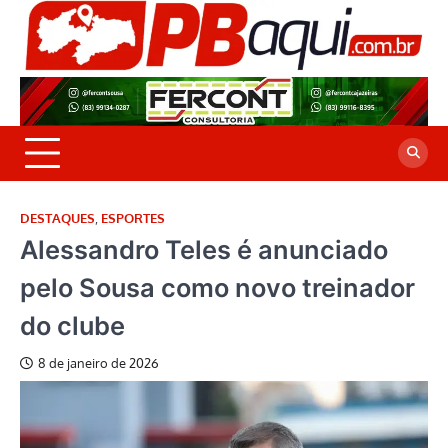
Skip
to
P
Jor
content
co
A
cre
é a
DESTAQUES
,
ESPORTES
Alessandro Teles é anunciado
pelo Sousa como novo treinador
do clube
8 de janeiro de 2026