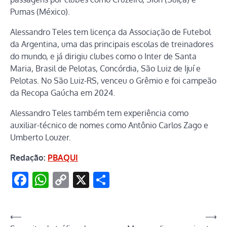
Pumas (México).
Alessandro Teles tem licença da Associação de Futebol
da Argentina, uma das principais escolas de treinadores
do mundo, e já dirigiu clubes como o Inter de Santa
Maria, Brasil de Pelotas, Concórdia, São Luiz de Ijuí e
Pelotas. No São Luiz-RS, venceu o Grêmio e foi campeão
da Recopa Gaúcha em 2024.
Alessandro Teles também tem experiência como
auxiliar-técnico de nomes como Antônio Carlos Zago e
Umberto Louzer.
Redação:
PBAQUI
Facebook
WhatsApp
Copy
X
Share
Link
Navegação
⟵
⟶